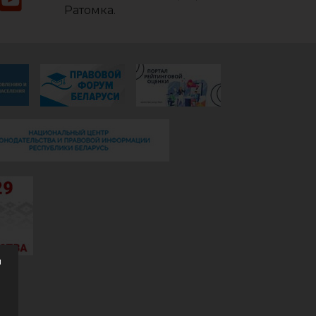
Ратомка.
м