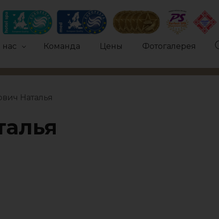
 нас
Команда
Цены
Фотогалерея
ович Наталья
талья