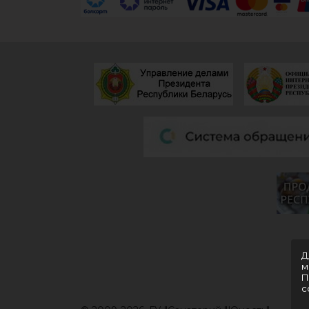
Д
м
П
c