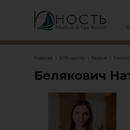
О
Главная
SPA-центр
Врачи
Беляк
Белякович На