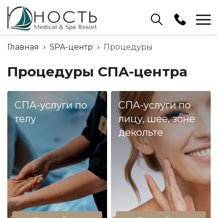
Ресепшн
Главная
SPA-центр
Процедуры
+375 (17) 503 91 15
Процедуры СПА-центра
Отдел бронирования
+375 (17) 503 91 10
СПА-услуги по
СПА-услуги по
телу
лицу, шее, зоне
декольте