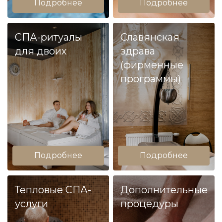
Подробнее
Подробнее
СПА-ритуалы
Славянская
для двоих
здрава
(фирменные
программы)
Подробнее
Подробнее
Тепловые СПА-
Дополнительные
услуги
процедуры