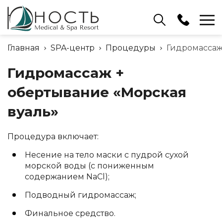
Ресепшн
Главная
SPA-центр
Процедуры
Гидромассаж
+375 (17) 503 91 15
Гидромассаж +
Отдел бронирования
+375 (17) 503 91 10
обертывание «Морская
вуаль»
Процедура включает:
Несение на тело маски с пудрой сухой
морской воды (с пониженным
содержанием NaCl);
Подводный гидромассаж;
Финальное средство.