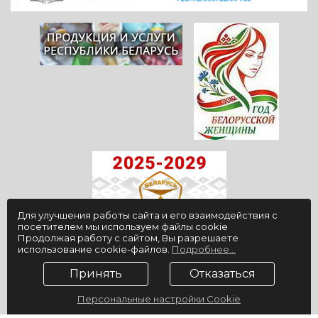
Для улучшения работы сайта и его взаимодействия с
посетителем мы используем файлы cookie
Продолжая работу с сайтом, Вы разрешаете
использование cookie-файлов.
Подробнее...
© 2009-2026, ГУ "Санаторий "Юность", официальный сайт
Принять
Отказаться
Разработка сайта
ZmitroC.by
™
Персональные настройки Cookie