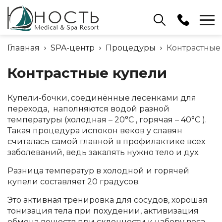
Ресепшн
Главная
SPA-центр
Процедуры
Контрастные
+375 (17) 503 91 15
Контрастные купели
Отдел бронирования
+375 (17) 503 91 10
Купели-бочки, соединённые лесенками для
перехода, наполняются водой разной
температуры (холодная – 20°С , горячая – 40°С ).
Такая процедура испокон веков у славян
считалась самой главной в профилактике всех
заболеваний, ведь закалять нужно тело и дух.
Разница температур в холодной и горячей
купели составляет 20 градусов.
Это активная тренировка для сосудов, хорошая
тонизация тела при похудении, активизация
обмена веществ при склонности к набору веса,