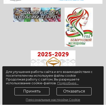
Для улучшения работы сайта и его взаимодействия с
посетителем мы используем файлы cookie
Продолжая работу с сайтом, Вы разрешаете
использование cookie-файлов.
Подробнее...
© 2009-2026, ГУ "Санаторий "Юность", официальный сайт
Принять
Отказаться
Разработка сайта
ZmitroC.by
™
Персональные настройки Cookie