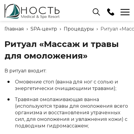
Ресепшн
Главная
SPA-центр
Процедуры
Ритуал «Мас
+375 (17) 503 91 15
Ритуал «Массаж и травы
Отдел бронирования
+375 (17) 503 91 10
для омоложения»
В ритуал входит:
Омовение стоп (ванна для ног с солью и
энергетически очищающими травами);
Травяная омолаживающая ванна
(используются травы для омоложения всего
организма и восстановления утраченных
сил, для омоложения и увлажнения кожи) с
подводным гидромассажем;