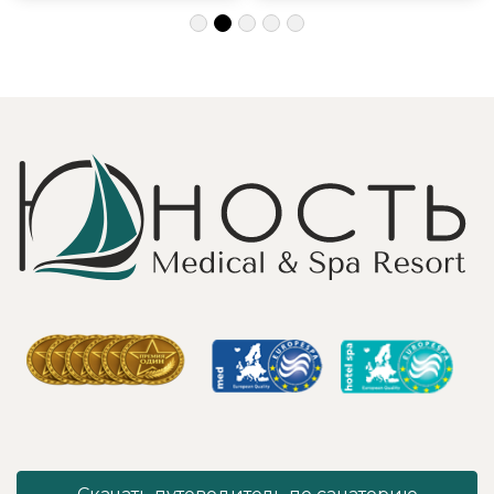
подход, за
с детьми и пар.
деликатность!
Шикарные аква
Работая
зона на свежем
Профессионально
воздухе и
и Грамотно, она
бассейн,
проводит это
огромная
«мероприятие»
территория с
очень комфортно
благоустроенным
для клиента! Вот
пляжем и
услуги уколов
спортивными
озона или
площадками,
углекислого газа;)
море цветов,
Тут главное,
фонтаны и
чтобы
собственный
высококлассные
остров для
врачи,
прогулок, где
выполняющие эти
приятно
процедуры, в
уединиться.
отпуск ходили
Близость к
попеременно;
Минску для меня
дабы не оставить
также было
- в нашем случае
решающим
- без помощи
фактором в
наши больные
выборе.
спинки и суставы!
Понравилось всё