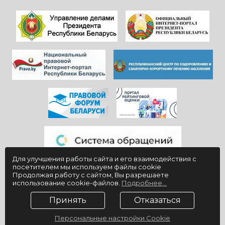
работают)!
процветания
Здоровья и
красивой и вечно
благополучия
молодой
всем!
«Юности».
Для улучшения работы сайта и его взаимодействия с
посетителем мы используем файлы cookie
Продолжая работу с сайтом, Вы разрешаете
использование cookie-файлов.
Подробнее...
Принять
Отказаться
Персональные настройки Cookie