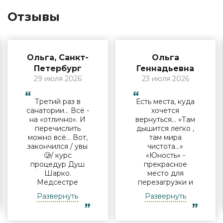
Отзывы
Ольга, Санкт-
Ольга
Петербург
Геннадьевна
29 июля 2026
23 июля 2026
Третий раз в
Есть места, куда
санатории… Всё -
хочется
на «отлично». И
вернуться… «Там
перечислить
дышится легко ,
можно всё… Вот,
там мира
закончился / увы
чистота…»
🥲/ курс
«Юность» -
процедур Душ
прекрасное
Шарко.
место для
Медсестре
перезагрузки и
Виктории -
полноценного
Развернуть
Развернуть
огромная
отдыха
благодарность за
компанией и в
индивидуальный
одиночку, семьи