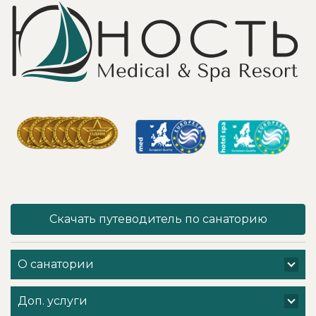
для клиента! Вот
пляжем и
услуги уколов
спортивными
озона или
площадками,
углекислого газа;)
море цветов,
Тут главное,
фонтаны и
чтобы
собственный
высококлассные
остров для
врачи,
прогулок, где
выполняющие эти
приятно
процедуры, в
уединиться.
отпуск ходили
Близость к
попеременно;
Минску для меня
дабы не оставить
также было
- в нашем случае
решающим
- без помощи
фактором в
наши больные
выборе.
спинки и суставы!
Понравилось всё
Скачать путеводитель по санаторию
Вот работа
- хороший
кабинета
шведский стол,
физиотерапии -
просторный
О санатории
именно
чистый номер с
командная -
лучшими видами
слаженная и
на Минское море,
Доп. услуги
профессиональная
острова и все
- забота о нас.
побережье,