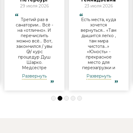
29 июля 2026
23 июля 2026
Третий раз в
Есть места, куда
санатории… Всё -
хочется
на «отлично». И
вернуться… «Там
перечислить
дышится легко ,
можно всё… Вот,
там мира
закончился / увы
чистота…»
🥲/ курс
«Юность» -
процедур Душ
прекрасное
Шарко.
место для
Медсестре
перезагрузки и
Виктории -
полноценного
Развернуть
Развернуть
огромная
отдыха
благодарность за
компанией и в
индивидуальный
одиночку, семьи
подход, за
с детьми и пар.
деликатность!
Шикарные аква
Работая
зона на свежем
Профессионально
воздухе и
и Грамотно, она
бассейн,
проводит это
огромная
«мероприятие»
территория с
очень комфортно
благоустроенным