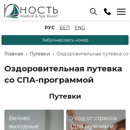
Бассейн
РУС
БЕЛ
ENG
+375 (17) 503 93 22
Забронировать номер
Аренда беседок
(ОРБ Крыжовка)
Главная
Путевки
Оздоровительная путевка с
+375 (33) 902 35 07
Отдел бронирования
Оздоровительная путевка
+375 (17) 503 91 10
со СПА-программой
Путевки
Велнес
Уход от стресса
выходные
(для мужчин и