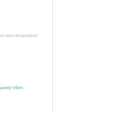
ько мессенджеры)
)
джер Viber,