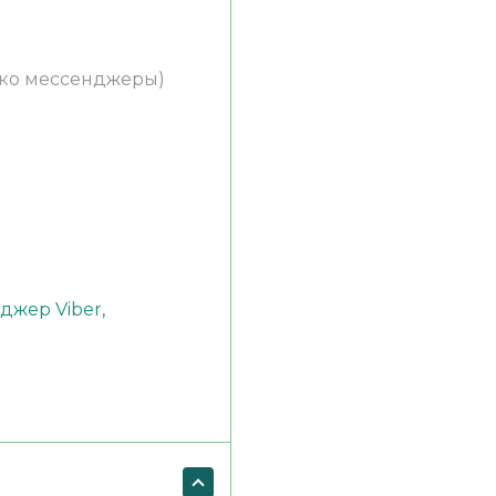
ько мессенджеры)
)
джер Viber,