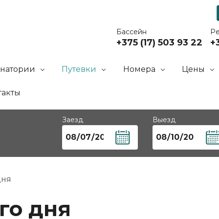
Бассейн
Р
+375 (17) 503 93 22
+3
анатории
Путевки
Номера
Цены
такты
Заезд
Выезд
дня
го дня