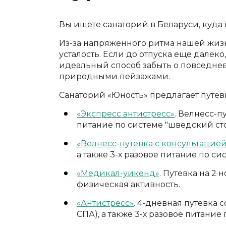
Вы ищете санаторий в Беларуси, куда
Из-за напряженного ритма нашей жизн
усталость. Если до отпуска еще далек
идеальный способ забыть о повседнев
природными пейзажами.
Санаторий «Юность» предлагает путев
«Экспресс антистресс»
. Велнесс-п
питание по системе "шведский сто
«Велнесс-путевка с консультацией
а также 3-х разовое питание по си
«Медикал-уикенд»
. Путевка на 2
физическая активность.
«Антистресс»
. 4-дневная путевка
СПА), а также 3-х разовое питание