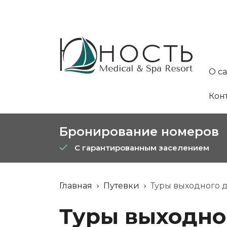
О с
Кон
Бронирование номеров
С гарантированным заселением
Главная
Путевки
Туры выходного 
Туры выходно