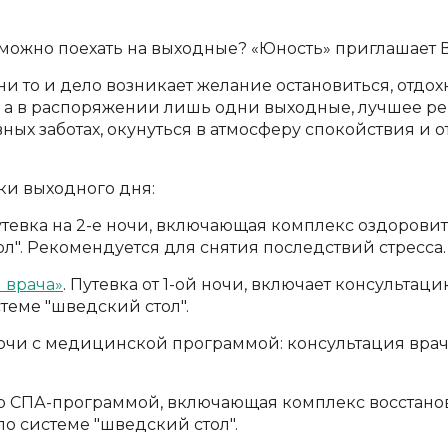
 можно поехать на выходные? «Юность» приглашает В
и то и дело возникает желание остановиться, отдох
о, а в распоряжении лишь одни выходные, лучшее ре
ных заботах, окунуться в атмосферу спокойствия и 
ки выходного дня:
утевка на 2-е ночи, включающая комплекс оздорови
л". Рекомендуется для снятия последствий стресса.
 врача»
. Путевка от 1-ой ночи, включает консульта
стеме "шведский стол".
 ночи с медицинской программой: консультация вра
 со СПА-программой, включающая комплекс восстано
 по системе "шведский стол".