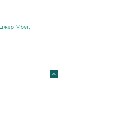
)
енджер
Viber,