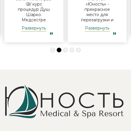
🥲/ курс
«Юность» -
процедур Душ
прекрасное
Шарко.
место для
Медсестре
перезагрузки и
Виктории -
полноценного
Развернуть
Развернуть
огромная
отдыха
благодарность за
компанией и в
индивидуальный
одиночку, семьи
подход, за
с детьми и пар.
деликатность!
Шикарные аква
Работая
зона на свежем
Профессионально
воздухе и
и Грамотно, она
бассейн,
проводит это
огромная
«мероприятие»
территория с
очень комфортно
благоустроенным
для клиента! Вот
пляжем и
услуги уколов
спортивными
озона или
площадками,
углекислого газа;)
море цветов,
Тут главное,
фонтаны и
чтобы
собственный
высококлассные
остров для
врачи,
прогулок, где
выполняющие эти
приятно