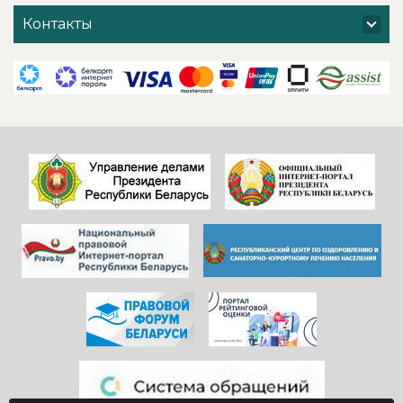
хочется добавить
поблагодарить
Контакты
и от себя- прям
администрацию
низкий поклон
санатория,
всем
сотрудников
САДОВНИКАМ
ресепшен и
санатория!
другие службы и
Особенно, когда
пожелать
видишь, КАК они
дальнейшего
работают)!
процветания
Здоровья и
красивой и вечно
благополучия
молодой
всем!
«Юности».