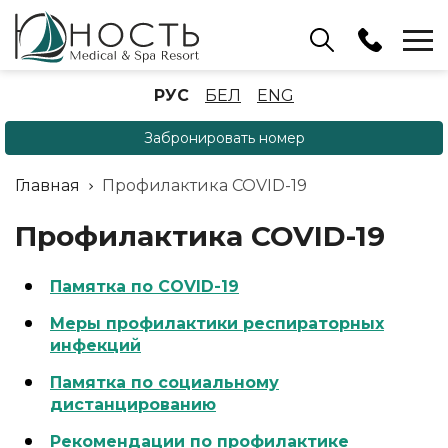
Бассейн
РУС
БЕЛ
ENG
+375 (17) 503 93 22
Забронировать номер
Аренда беседок
(ОРБ Крыжовка)
Главная
Профилактика COVID-19
+375 (33) 902 35 07
Отдел бронирования
Профилактика COVID-19
+375 (17) 503 91 10
Памятка по COVID-19
Меры профилактики респираторных
инфекций
Памятка по социальному
дистанцированию
Рекомендации по профилактике