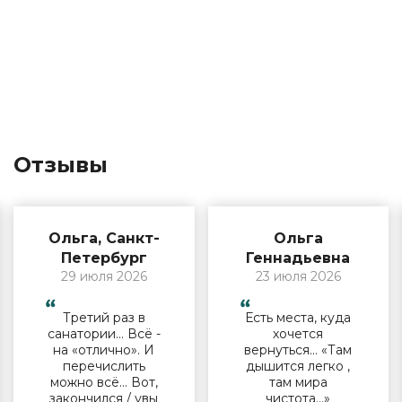
Отзывы
Ольга, Санкт-
Ольга
Петербург
Геннадьевна
29 июля 2026
23 июля 2026
Третий раз в
Есть места, куда
санатории… Всё -
хочется
на «отлично». И
вернуться… «Там
перечислить
дышится легко ,
можно всё… Вот,
там мира
закончился / увы
чистота…»