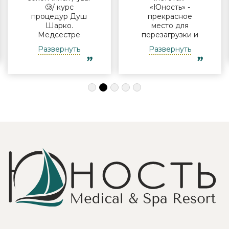
🥲/ курс
«Юность» -
процедур Душ
прекрасное
Шарко.
место для
Медсестре
перезагрузки и
Виктории -
полноценного
Развернуть
Развернуть
огромная
отдыха
благодарность за
компанией и в
индивидуальный
одиночку, семьи
подход, за
с детьми и пар.
деликатность!
Шикарные аква
Работая
зона на свежем
Профессионально
воздухе и
и Грамотно, она
бассейн,
проводит это
огромная
«мероприятие»
территория с
очень комфортно
благоустроенным
для клиента! Вот
пляжем и
услуги уколов
спортивными
озона или
площадками,
углекислого газа;)
море цветов,
Тут главное,
фонтаны и
чтобы
собственный
высококлассные
остров для
врачи,
прогулок, где
выполняющие эти
приятно