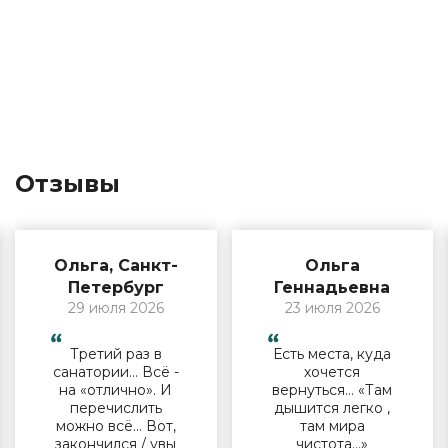
Отзывы
Ольга, Санкт-
Ольга
Петербург
Геннадьевна
29 июля 2026
23 июля 2026
Третий раз в
Есть места, куда
санатории… Всё -
хочется
на «отлично». И
вернуться… «Там
перечислить
дышится легко ,
можно всё… Вот,
там мира
закончился / увы
чистота…»