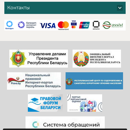
хочется добавить
поблагодарить
Контакты
и от себя- прям
администрацию
низкий поклон
санатория,
всем
сотрудников
САДОВНИКАМ
ресепшен и
санатория!
другие службы и
Особенно, когда
пожелать
видишь, КАК они
дальнейшего
работают)!
процветания
Здоровья и
красивой и вечно
благополучия
молодой
всем!
«Юности».