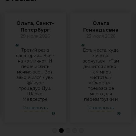
Ольга, Санкт-
Ольга
Петербург
Геннадьевна
29 июля 2026
23 июля 2026
Третий раз в
Есть места, куда
санатории… Всё -
хочется
на «отлично». И
вернуться… «Там
перечислить
дышится легко ,
можно всё… Вот,
там мира
закончился / увы
чистота…»
🥲/ курс
«Юность» -
процедур Душ
прекрасное
Шарко.
место для
Медсестре
перезагрузки и
Виктории -
полноценного
Развернуть
Развернуть
огромная
отдыха
благодарность за
компанией и в
индивидуальный
одиночку, семьи
подход, за
с детьми и пар.
деликатность!
Шикарные аква