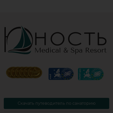
Работая
зона на свежем
Профессионально
воздухе и
и Грамотно, она
бассейн,
проводит это
огромная
«мероприятие»
территория с
очень комфортно
благоустроенным
для клиента! Вот
пляжем и
услуги уколов
спортивными
озона или
площадками,
углекислого газа;)
море цветов,
Тут главное,
фонтаны и
чтобы
собственный
высококлассные
остров для
врачи,
прогулок, где
выполняющие эти
приятно
процедуры, в
уединиться.
отпуск ходили
Близость к
попеременно;
Минску для меня
дабы не оставить
также было
- в нашем случае
решающим
- без помощи
фактором в
наши больные
выборе.
спинки и суставы!
Понравилось всё
Скачать путеводитель по санаторию
Вот работа
- хороший
кабинета
шведский стол,