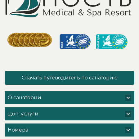
углекислого газа;)
море цветов,
Тут главное,
фонтаны и
чтобы
собственный
высококлассные
остров для
врачи,
прогулок, где
выполняющие эти
приятно
процедуры, в
уединиться.
отпуск ходили
Близость к
попеременно;
Минску для меня
дабы не оставить
также было
- в нашем случае
решающим
- без помощи
фактором в
наши больные
выборе.
спинки и суставы!
Понравилось всё
Скачать путеводитель по санаторию
Вот работа
- хороший
кабинета
шведский стол,
физиотерапии -
просторный
О санатории
именно
чистый номер с
командная -
лучшими видами
слаженная и
на Минское море,
Доп. услуги
профессиональная
острова и все
- забота о нас.
побережье,
Вот, безусловно! -
спортивные и
Номера
несмотря на
развлекательные
множество
мероприятия