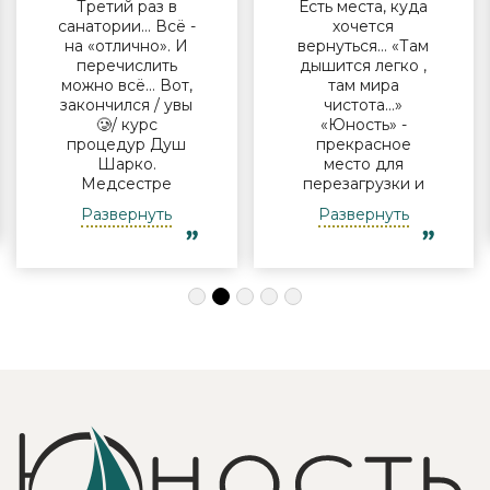
Третий раз в
Есть места, куда
санатории… Всё -
хочется
на «отлично». И
вернуться… «Там
перечислить
дышится легко ,
можно всё… Вот,
там мира
закончился / увы
чистота…»
🥲/ курс
«Юность» -
процедур Душ
прекрасное
Шарко.
место для
Медсестре
перезагрузки и
Виктории -
полноценного
Развернуть
Развернуть
огромная
отдыха
благодарность за
компанией и в
индивидуальный
одиночку, семьи
подход, за
с детьми и пар.
деликатность!
Шикарные аква
Работая
зона на свежем
Профессионально
воздухе и
и Грамотно, она
бассейн,
проводит это
огромная
«мероприятие»
территория с
очень комфортно
благоустроенным
для клиента! Вот
пляжем и
услуги уколов
спортивными
озона или
площадками,