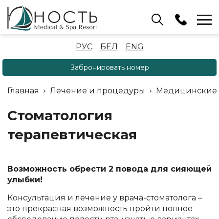
Бассейн
РУС
БЕЛ
ENG
+375 (17) 503 93 22
Забронировать номер
Аренда беседок
(ОРБ Крыжовка)
Главная
Лечение и процедуры
Медицинские
+375 (33) 902 35 07
Отдел бронирования
Стоматология
+375 (17) 503 91 10
терапевтическая
Возможность обрести 2 повода для сияющей
улыбки!
Консультация и лечение у врача-стоматолога –
это прекрасная возможность пройти полное