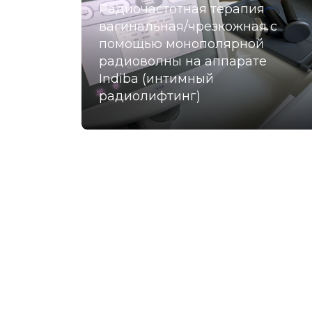
Радиочастотная терапия
вагинальная/чрезкожная с
помощью монополярной
радиоволны на аппарате
Indiba (интимный
радиолифтинг)