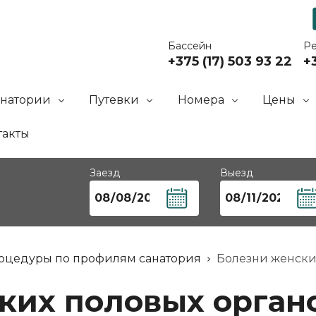
Бассейн
Р
+375 (17) 503 93 22
+3
анатории
Путевки
Номера
Цены
такты
Заезд
Выезд
оцедуры по профилям санатория
Болезни женски
ких половых орган