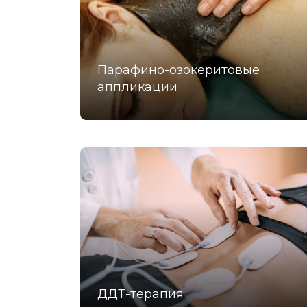
Парафино-озокеритовые
аппликации
ДДТ-терапия