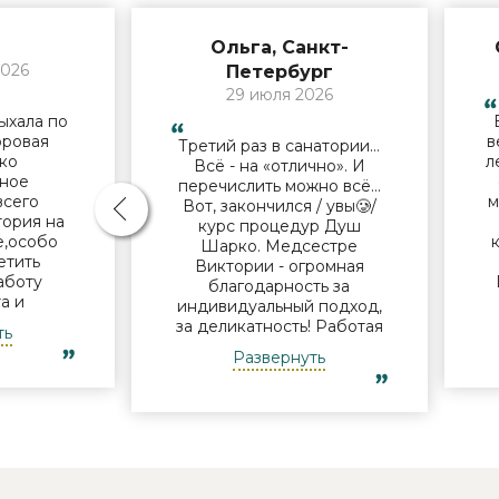
Ольга, Санкт-
2026
Петербург
29 июля 2026
ыхала по
оровая
в
Третий раз в санатории…
ько
л
Всё - на «отлично». И
ное
перечислить можно всё…
всего
м
Вот, закончился / увы🥲/
тория на
курс процедур Душ
е,особо
Шарко. Медсестре
етить
Виктории - огромная
аботу
благодарность за
а и
индивидуальный подход,
лечащему
за деликатность! Работая
ть
 М.Н. за
Профессионально и
Развернуть
подход и
б
Грамотно, она проводит
льные
это «мероприятие» очень
и по
п
комфортно для клиента!
ему
Вот услуги уколов озона
ельно
или углекислого газа;) Тут
годарить
главное, чтобы
ассаж .
высококлассные врачи,