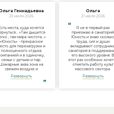
Ольга Геннадьевна
Ольга
23 июля 2026
21 июля 2026
Есть места, куда хочется
Я не в первый раз
ернуться… «Там дышится
приезжаю в санатори
егко , там мира чистота…»
Юность и знаю скольк
«Юность» - прекрасное
труда, сил и души
есто для перезагрузки и
вкладывают сотрудник
полноценного отдыха
санатория в поддержан
компанией и в одиночку,
его высокого уровня. 
семьи с детьми и пар.
этот раз особенно хочет
Шикарные аква зона на
отметить работу культ
свежем воздухе и
массового сектора.
бассейн, огромная
Молодые исполнители 
Развернуть
Развернуть
территория с
организаторы встреч у
лагоустроенным пляжем
костра Дина и Андрей
и спортивными
смогли заинтересоват
лощадками, море цветов,
отдыхающих своими
фонтаны и собственный
песнями под гитару,
остров для прогулок, где
душевными разговорами
приятно уединиться.
шутками. Они смогли
Близость к Минску для
создать дружескую