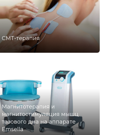
СМТ-терапия
Магнитотерапия и
магнитостимуляция мышц
тазового дна на аппарате
Emsella