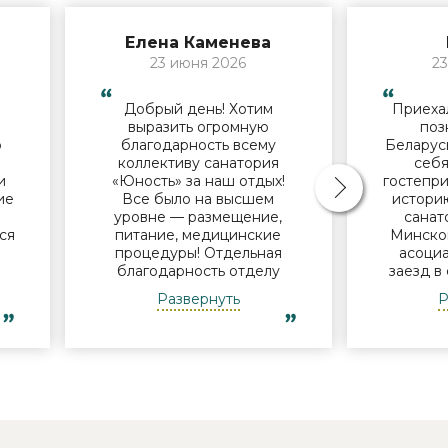
Елена Каменева
23 июня 2026
23
Добрый день! Хотим
Приехал
й
выразить огромную
поз
о
благодарность всему
Беларус
коллективу санатория
себя
и
«Юность» за наш отдых!
гостепри
ие
Все было на высшем
историю
В
уровне — размещение,
санат
ся
питание, медицинские
Минског
процедуры! Отдельная
асоциа
благодарность отделу
заезд в
и
досуга - за мастер-классы,
нам
Развернуть
Р
за помощь в организации
поин
экскурсий, за музыкальные
успевае
ь
вечера! Уже готовимся к
Узнав, 
новому приезду в Ваш
но с
санаторий! Удачи в
пообеща
 и
дальнейшей работе! Роза,
что-ни
Елена, Елена, Александра
дороги.
еще не в