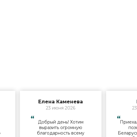
Елена Каменева
23 июня 2026
23
Добрый день! Хотим
Приехал
й
выразить огромную
поз
о
благодарность всему
Беларус