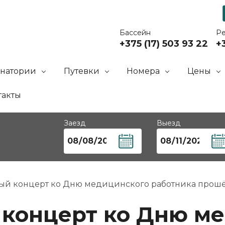
Бассейн
Р
+375 (17) 503 93 22
+3
анатории
Путевки
Номера
Цены
такты
Заезд
Выезд
й концерт ко Дню медицинского работника прошёл
концерт ко Дню м