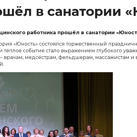
ошёл в санатории 
инского работника прошёл в санатории «Юност
тория «Юность» состоялся торжественный праздни
и тёплое событие стало выражением глубокого уваж
врачам, медсёстрам, фельдшерам, массажистам и вс
й.