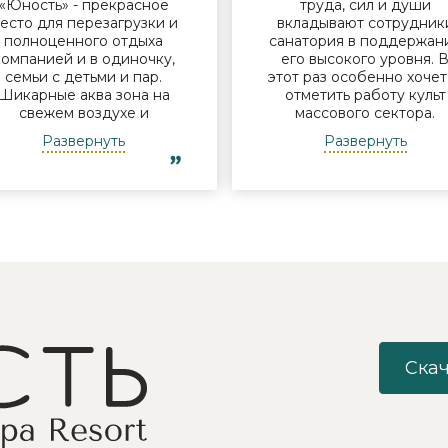
«Юность» - прекрасное
труда, сил и души
есто для перезагрузки и
вкладывают сотрудник
полноценного отдыха
санатория в поддержан
компанией и в одиночку,
его высокого уровня. 
семьи с детьми и пар.
этот раз особенно хочет
Шикарные аква зона на
отметить работу культ
свежем воздухе и
массового сектора.
бассейн, огромная
Молодые исполнители 
Развернуть
Развернуть
территория с
организаторы встреч у
лагоустроенным пляжем
костра Дина и Андрей
и спортивными
смогли заинтересоват
лощадками, море цветов,
отдыхающих своими
фонтаны и собственный
песнями под гитару,
остров для прогулок, где
душевными разговорами
приятно уединиться.
шутками. Они смогли
Близость к Минску для
создать дружескую
меня также было
атмосферу посиделок 
решающим фактором в
костра с вкусным чаем 
ыборе. Понравилось всё -
объединить незнакомы
хороший шведский стол,
друг другу людей так, ч
росторный чистый номер
никто не хотел уходить
Скач
с лучшими видами на
Так же хочу
инское море, острова и
поблагодарить
все побережье,
великолепного баянист
спортивные и
Анатолия за проведени