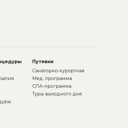
с
развлеч
точно
Удобно
 и
всего в
го
Минс
х
с
т
орг
санатор
теат
м,
Искрен
но
«Юность
качест
роцедуры
Путевки
ю
Санаторно-курортная
рапия
Мед. программа
СПА-программа
Туры выходного дня
дуры