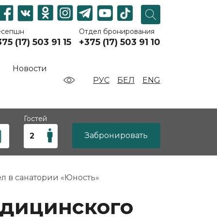
есепшн
Отдел бронирования
75 (17) 503 91 15
+375 (17) 503 91 10
Новости
РУС
БЕЛ
ENG
Гостей
Забронировать
 в санатории «Юность»
едицинского