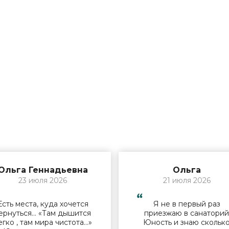
Ольга Геннадьевна
Ольга
23 июля 2026
21 июля 2026
Есть места, куда хочется
Я не в первый раз
ернуться… «Там дышится
приезжаю в санатори
егко , там мира чистота…»
Юность и знаю скольк