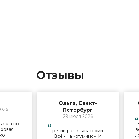
Отзывы
Ольга, Санкт-
2026
Петербург
29 июля 2026
ыхала по
оровая
в
Третий раз в санатории…
ько
л
Всё - на «отлично». И