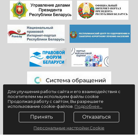
Здоровья и
красивой и вечно
благополучия
молодой
всем!
«Юности».
Для улучшения работы сайта и его взаимодействия с
посетителем мы используем файлы cookie
Продолжая работу с сайтом, Вы разрешаете
использование cookie-файлов.
Подробнее...
Принять
Отказаться
Персональные настройки Cookie