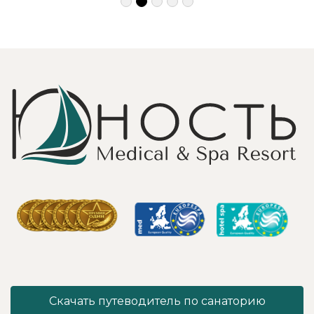
деликатность!
Шикарные аква
Работая
зона на свежем
Профессионально
воздухе и
и Грамотно, она
бассейн,
проводит это
огромная
«мероприятие»
территория с
очень комфортно
благоустроенным
для клиента! Вот
пляжем и
услуги уколов
спортивными
озона или
площадками,
углекислого газа;)
море цветов,
Тут главное,
фонтаны и
чтобы
собственный
высококлассные
остров для
врачи,
прогулок, где
выполняющие эти
приятно
процедуры, в
уединиться.
отпуск ходили
Близость к
попеременно;
Минску для меня
дабы не оставить
также было
- в нашем случае
решающим
- без помощи
фактором в
наши больные
выборе.
спинки и суставы!
Понравилось всё
Скачать путеводитель по санаторию
Вот работа
- хороший