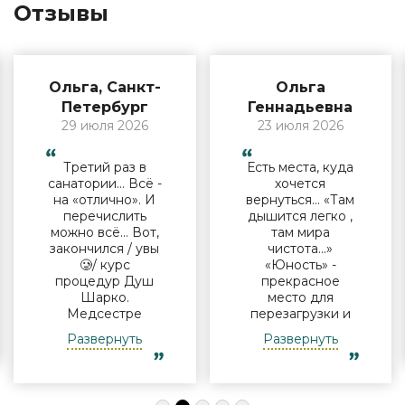
Отзывы
Ольга, Санкт-
Ольга
Петербург
Геннадьевна
29 июля 2026
23 июля 2026
Третий раз в
Есть места, куда
санатории… Всё -
хочется
на «отлично». И
вернуться… «Там
перечислить
дышится легко ,
можно всё… Вот,
там мира
закончился / увы
чистота…»
🥲/ курс
«Юность» -
процедур Душ
прекрасное
Шарко.
место для
Медсестре
перезагрузки и
Виктории -
полноценного
Развернуть
Развернуть
огромная
отдыха
благодарность за
компанией и в
индивидуальный
одиночку, семьи
подход, за
с детьми и пар.