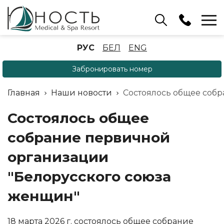
Бассейн
РУС
БЕЛ
ENG
+375 (17) 503 93 22
Забронировать номер
Аренда беседок
(ОРБ Крыжовка)
Главная
Наши новости
Состоялось общее соб
+375 (33) 902 35 07
Отдел бронирования
Состоялось общее
+375 (17) 503 91 10
собрание первичной
организации
"Белорусского союза
женщин"
18 марта 2026 г. состоялось общее собрание