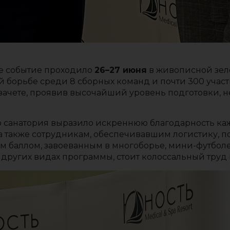
е событие проходило
26–27 июня
в живописной зел
ой борьбе среди 8 сборных команд и почти 300 уча
ачете, проявив высочайший уровень подготовки, н
о санатория выразило искреннюю благодарность ка
 а также сотрудникам, обеспечивавшим логистику,
ым баллом, завоеванным в многоборье, мини-футбол
 других видах программы, стоит колоссальный труд 