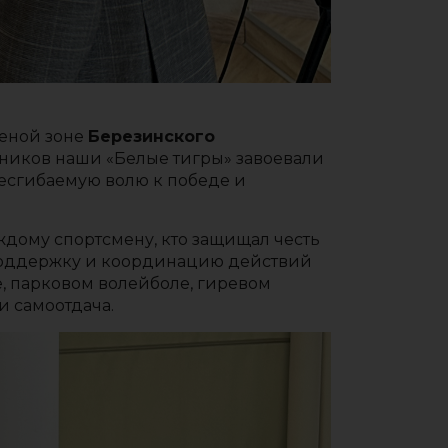
еной зоне
Березинского
стников наши «Белые тигры» завоевали
есгибаемую волю к победе и
ждому спортсмену, кто защищал честь
 поддержку и координацию действий
е, парковом волейболе, гиревом
и самоотдача.