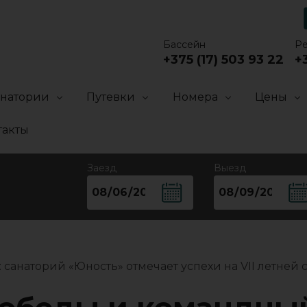
Бассейн
Р
+375 (17) 503 93 22
+3
анатории
Путевки
Номера
Цены
такты
Заезд
Выезд
cанаторий «Юность» отмечает успехи на VII летней 