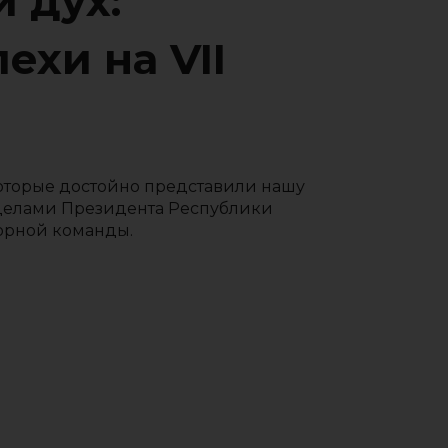
 дух:
ехи на VII
которые достойно представили нашу
делами Президента Республики
борной команды.