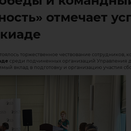
обеды и командный
ость» отмечает усп
акиаде
стоялось торжественное чествование сотрудников, 
аде
среди подчиненных организаций Управления 
енимый вклад в подготовку и организацию участия с