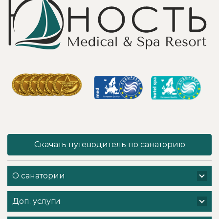
услуги уколов
спортивными
озона или
площадками,
углекислого газа;)
море цветов,
Тут главное,
фонтаны и
чтобы
собственный
высококлассные
остров для
врачи,
прогулок, где
выполняющие эти
приятно
процедуры, в
уединиться.
отпуск ходили
Близость к
попеременно;
Минску для меня
дабы не оставить
также было
- в нашем случае
решающим
- без помощи
фактором в
наши больные
выборе.
спинки и суставы!
Понравилось всё
Скачать путеводитель по санаторию
Вот работа
- хороший
кабинета
шведский стол,
физиотерапии -
просторный
О санатории
именно
чистый номер с
командная -
лучшими видами
слаженная и
на Минское море,
Доп. услуги
профессиональная
острова и все
- забота о нас.
побережье,