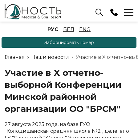
Бассейн
РУС
БЕЛ
ENG
+375 (17) 503 93 22
Забронировать номер
Аренда беседок
(ОРБ Крыжовка)
Главная
Наши новости
Участие в X отчетно-
+375 (33) 902 35 07
Отдел бронирования
Участие в X отчетно-
+375 (17) 503 91 10
выборной Конференции
Минской районной
организации ОО "БРСМ"
27 августа 2025 года, на базе ГУО
"Колодищанская средняя школа №2", делегат от
ГУ "Санаторий "Юность" Управления делами