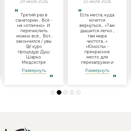
29 июля 2026
23 июля 2026
Третий раз в
Есть места, куда
санатории… Всё -
хочется
на «отлично». И
вернуться… «Там
перечислить
дышится легко ,
можно всё… Вот,
там мира
закончился / увы
чистота…»
🥲/ курс
«Юность» -
процедур Душ
прекрасное
Шарко.
место для
Медсестре
перезагрузки и
Виктории -
полноценного
Развернуть
Развернуть
огромная
отдыха
благодарность за
компанией и в
индивидуальный
одиночку, семьи
подход, за
с детьми и пар.
деликатность!
Шикарные аква
Работая
зона на свежем
Профессионально
воздухе и
и Грамотно, она
бассейн,
проводит это
огромная
«мероприятие»
территория с
очень комфортно
благоустроенным
для клиента! Вот
пляжем и