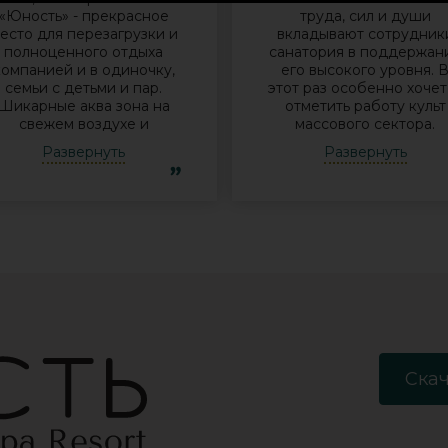
«Юность» - прекрасное
труда, сил и души
есто для перезагрузки и
вкладывают сотрудник
полноценного отдыха
санатория в поддержан
компанией и в одиночку,
его высокого уровня. 
семьи с детьми и пар.
этот раз особенно хочет
Шикарные аква зона на
отметить работу культ
свежем воздухе и
массового сектора.
бассейн, огромная
Молодые исполнители 
Развернуть
Развернуть
территория с
организаторы встреч у
лагоустроенным пляжем
костра Дина и Андрей
и спортивными
смогли заинтересоват
лощадками, море цветов,
отдыхающих своими
фонтаны и собственный
песнями под гитару,
остров для прогулок, где
душевными разговорами
приятно уединиться.
шутками. Они смогли
Близость к Минску для
создать дружескую
меня также было
атмосферу посиделок 
решающим фактором в
костра с вкусным чаем 
ыборе. Понравилось всё -
объединить незнакомы
хороший шведский стол,
друг другу людей так, ч
росторный чистый номер
никто не хотел уходить
Скач
с лучшими видами на
Так же хочу
инское море, острова и
поблагодарить
все побережье,
великолепного баянист
спортивные и
Анатолия за проведени