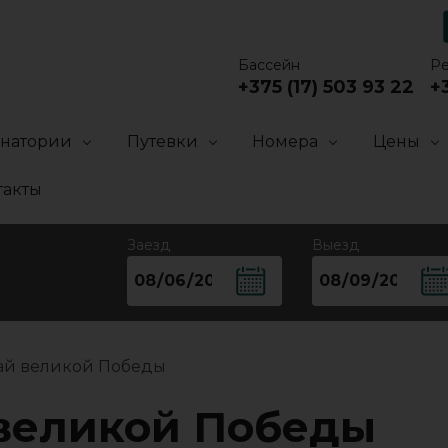
Бассейн
Р
+375 (17) 503 93 22
+3
анатории
Путевки
Номера
Цены
такты
Заезд
Выезд
ай великой Победы
великой Победы