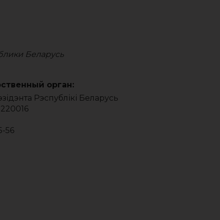
блики Беларусь
ственный орган:
эзідэнта Рэспублікі Беларусь
 220016
5-56