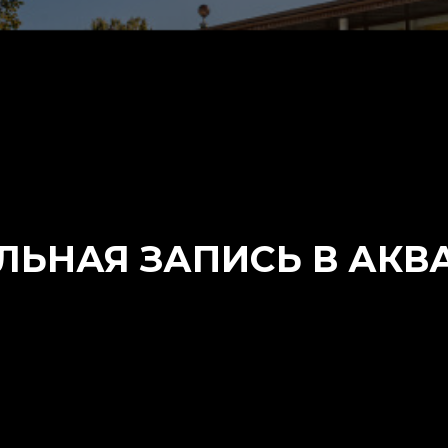
ЬНАЯ ЗАПИСЬ В АКВА
Ольга Геннадьевна
Ольга
23 июля 2026
21 июля 2026
Есть места, куда хочется
Я не в первый раз
ернуться… «Там дышится
приезжаю в санатори
егко , там мира чистота…»
Юность и знаю скольк