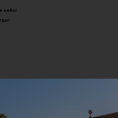
е небо!
еды!