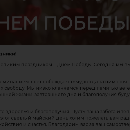
дники!
великим праздником – Днем Победы! Сегодня мы в
оминанием: свет побеждает тьму, когда за ним стоят
 свободу. Мы низко кланяемся перед памятью ветер
ынешней жизни, завтрашнего дня и благополучия б
здоровья и благополучия. Пусть ваша забота и тепл
 этот светлый майский день хотим пожелать вам рад
койствия и счастья. Благодарим вас за ваш самоотв