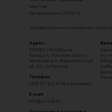
Visa Free
Профилактика COVID-19
Государственное учреждение «Санато
Адрес:
Врем
223080, Республика
Админ
Беларусь, Минская область,
(по 
Минский р-н, Ждановичский
Обед:
с/с, 67, п/о Ратомка.
Суббо
выхо
Телефон:
Ресе
+375 (17) 503 91 05 (приемная)
E-mail:
info@yunost.by
Положение о политике в