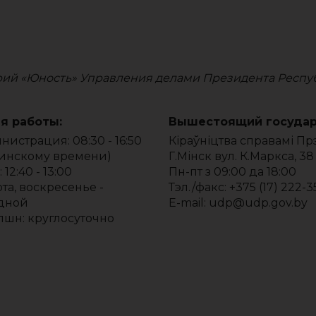
рий «Юность» Управления делами Президента Респу
я работы:
Вышестоящий государ
истрация: 08:30 - 16:50
Кіраўніцтва справамі Пр
минскому времени)
Г.Мінск вул. К.Маркса, 38
 12:40 - 13:00
Пн-пт з 09:00 да 18:00
та, воскресенье -
Тэл./факс: +375 (17) 222-3
дной
E-mail: udp@udp.gov.by
пшн: круглосуточно