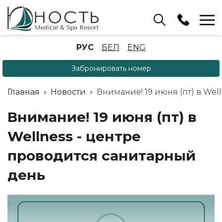
Бассейн
РУС
БЕЛ
ENG
+375 (17) 503 93 22
Забронировать номер
Аренда беседок
(ОРБ Крыжовка)
Главная
Новости
Внимание! 19 июня (пт) в Wel
+375 (33) 902 35 07
Отдел бронирования
Внимание! 19 июня (пт) в
+375 (17) 503 91 10
Wellness - центре
проводится санитарный
день