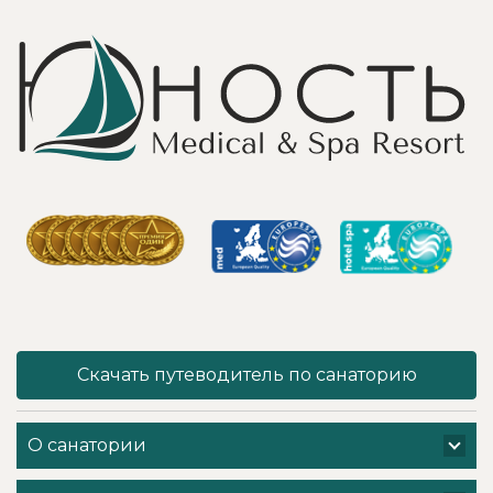
«мероприятие»
территория с
очень комфортно
благоустроенным
для клиента! Вот
пляжем и
услуги уколов
спортивными
озона или
площадками,
углекислого газа;)
море цветов,
Тут главное,
фонтаны и
чтобы
собственный
высококлассные
остров для
врачи,
прогулок, где
выполняющие эти
приятно
процедуры, в
уединиться.
отпуск ходили
Близость к
попеременно;
Минску для меня
дабы не оставить
также было
- в нашем случае
решающим
- без помощи
фактором в
наши больные
выборе.
спинки и суставы!
Понравилось всё
Скачать путеводитель по санаторию
Вот работа
- хороший
кабинета
шведский стол,
физиотерапии -
просторный
О санатории
именно
чистый номер с
командная -
лучшими видами
слаженная и
на Минское море,