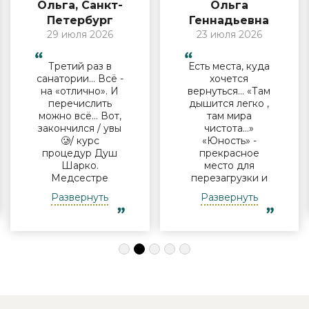
Ольга, Санкт-
Ольга
Петербург
Геннадьевна
29 июля 2026
23 июля 2026
Третий раз в
Есть места, куда
санатории… Всё -
хочется
на «отлично». И
вернуться… «Там
перечислить
дышится легко ,
можно всё… Вот,
там мира
закончился / увы
чистота…»
🥲/ курс
«Юность» -
процедур Душ
прекрасное
Шарко.
место для
Медсестре
перезагрузки и
Виктории -
полноценного
Развернуть
Развернуть
огромная
отдыха
благодарность за
компанией и в
индивидуальный
одиночку, семьи
подход, за
с детьми и пар.
деликатность!
Шикарные аква
Работая
зона на свежем
Профессионально
воздухе и
и Грамотно, она
бассейн,
проводит это
огромная