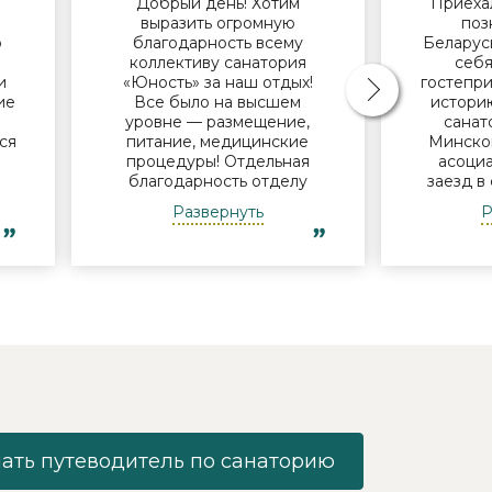
Добрый день! Хотим
Приехал
й
выразить огромную
поз
о
благодарность всему
Беларус
коллективу санатория
себя
и
«Юность» за наш отдых!
гостепри
ие
Все было на высшем
историю
В
уровне — размещение,
санат
ся
питание, медицинские
Минског
процедуры! Отдельная
асоциа
благодарность отделу
заезд в
и
досуга - за мастер-классы,
нам
Развернуть
Р
за помощь в организации
поин
экскурсий, за музыкальные
успевае
ь
вечера! Уже готовимся к
Узнав, 
новому приезду в Ваш
но с
санаторий! Удачи в
пообеща
 и
дальнейшей работе! Роза,
что-ни
Елена, Елена, Александра
дороги.
еще не в
у
фее
и
админ
х
Никола
то
Спас
.
«Юность
ать путеводитель по санаторию
ожидания