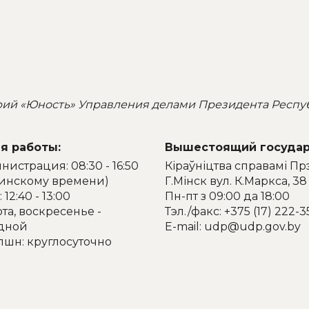
рий «Юность» Управления делами Президента Респу
я работы:
Вышестоящий государ
истрация: 08:30 - 16:50
Кіраўніцтва справамі Пр
минскому времени)
Г.Мінск вул. К.Маркса, 38
 12:40 - 13:00
Пн-пт з 09:00 да 18:00
та, воскресенье -
Тэл./факс: +375 (17) 222-3
дной
E-mail: udp@udp.gov.by
пшн: круглосуточно