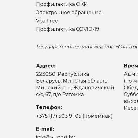
Профилактика ОКИ
Электронное обращение
Visa Free
Профилактика COVID-19
Государственное учреждение «Санато
Адрес:
Врем
223080, Республика
Админ
Беларусь, Минская область,
(по 
Минский р-н, Ждановичский
Обед:
с/с, 67, п/о Ратомка.
Суббо
выхо
Телефон:
Ресе
+375 (17) 503 91 05 (приемная)
E-mail:
info@yunost.by