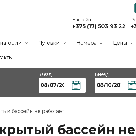
Бассейн
Р
+375 (17) 503 93 22
+3
анатории
Путевки
Номера
Цены
такты
Заезд
Выезд
тый бассейн не работает
ткрытый бассейн не