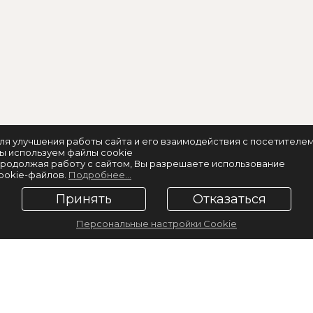
ля улучшения работы сайта и его взаимодействия с посетителе
ы используем файлы cookie
родолжая работу с сайтом, Вы разрешаете использование
ookie-файлов.
Подробнее...
Принять
Отказаться
Персональные настройки Cookie