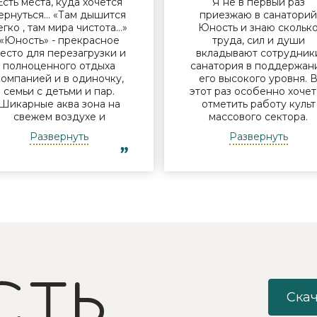
Есть места, куда хочется
Я не в первый раз
ернуться… «Там дышится
приезжаю в санатори
егко , там мира чистота…»
Юность и знаю скольк
«Юность» - прекрасное
труда, сил и души
есто для перезагрузки и
вкладывают сотрудник
полноценного отдыха
санатория в поддержан
компанией и в одиночку,
его высокого уровня. 
семьи с детьми и пар.
этот раз особенно хочет
Шикарные аква зона на
отметить работу культ
свежем воздухе и
массового сектора.
бассейн, огромная
Молодые исполнители 
Развернуть
Развернуть
территория с
организаторы встреч у
лагоустроенным пляжем
костра Дина и Андрей
и спортивными
смогли заинтересоват
лощадками, море цветов,
отдыхающих своими
фонтаны и собственный
песнями под гитару,
остров для прогулок, где
душевными разговорами
приятно уединиться.
шутками. Они смогли
Близость к Минску для
создать дружескую
меня также было
атмосферу посиделок 
решающим фактором в
костра с вкусным чаем 
ыборе. Понравилось всё -
объединить незнакомы
хороший шведский стол,
друг другу людей так, ч
росторный чистый номер
никто не хотел уходить
Скач
с лучшими видами на
Так же хочу