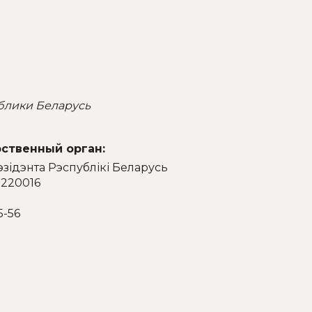
блики Беларусь
ственный орган:
эзідэнта Рэспублікі Беларусь
 220016
5-56