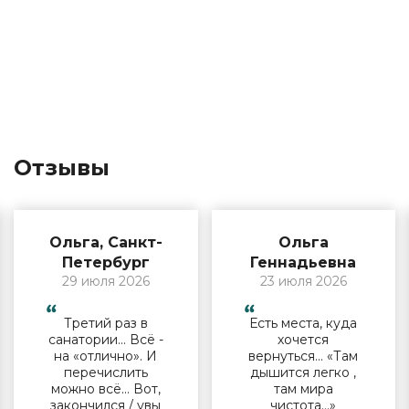
Отзывы
Ольга, Санкт-
Ольга
Петербург
Геннадьевна
29 июля 2026
23 июля 2026
Третий раз в
Есть места, куда
санатории… Всё -
хочется
на «отлично». И
вернуться… «Там
перечислить
дышится легко ,
можно всё… Вот,
там мира
закончился / увы
чистота…»