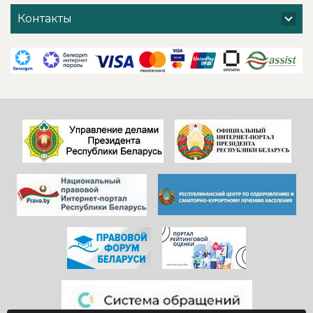
хочется добавить
поблагодарить
Контакты
и от себя- прям
администрацию
низкий поклон
санатория,
всем
сотрудников
САДОВНИКАМ
ресепшен и
санатория!
другие службы и
Особенно, когда
пожелать
видишь, КАК они
дальнейшего
работают)!
процветания
Здоровья и
красивой и вечно
благополучия
молодой
всем!
«Юности».