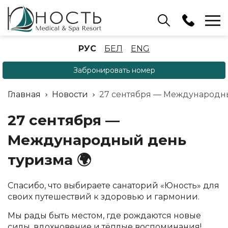
Бассейн
РУС
БЕЛ
ENG
+375 (17) 503 93 22
Забронировать номер
Аренда беседок
(ОРБ Крыжовка)
Главная
Новости
27 сентября — Международны
+375 (33) 902 35 07
Отдел бронирования
27 сентября —
+375 (17) 503 91 10
Международный день
туризма 🌍
Спасибо, что выбираете санаторий «Юность» для
своих путешествий к здоровью и гармонии.
Мы рады быть местом, где рождаются новые
силы, вдохновение и тёплые воспоминания!