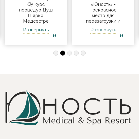
🥲/ курс
«Юность» -
процедур Душ
прекрасное
Шарко.
место для
Медсестре
перезагрузки и
Виктории -
полноценного
Развернуть
Развернуть
огромная
отдыха
благодарность за
компанией и в
индивидуальный
одиночку, семьи
подход, за
с детьми и пар.
деликатность!
Шикарные аква
Работая
зона на свежем
Профессионально
воздухе и
и Грамотно, она
бассейн,
проводит это
огромная
«мероприятие»
территория с
очень комфортно
благоустроенным
для клиента! Вот
пляжем и
услуги уколов
спортивными
озона или
площадками,
углекислого газа;)
море цветов,
Тут главное,
фонтаны и
чтобы
собственный
высококлассные
остров для
врачи,
прогулок, где
выполняющие эти
приятно