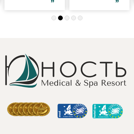
благодарность за
компанией и в
индивидуальный
одиночку, семьи
подход, за
с детьми и пар.
деликатность!
Шикарные аква
Работая
зона на свежем
Профессионально
воздухе и
и Грамотно, она
бассейн,
проводит это
огромная
«мероприятие»
территория с
очень комфортно
благоустроенным
для клиента! Вот
пляжем и
услуги уколов
спортивными
озона или
площадками,
углекислого газа;)
море цветов,
Тут главное,
фонтаны и
чтобы
собственный
высококлассные
остров для
врачи,
прогулок, где
выполняющие эти
приятно
процедуры, в
уединиться.
отпуск ходили
Близость к
попеременно;
Минску для меня
дабы не оставить
также было
- в нашем случае
решающим
- без помощи
фактором в