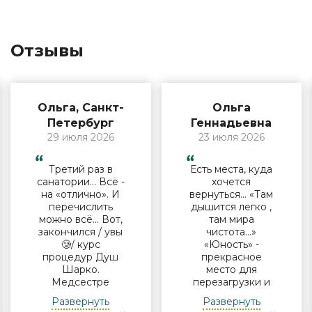
Отзывы
Ольга, Санкт-
Ольга
Петербург
Геннадьевна
29 июля 2026
23 июля 2026
Третий раз в
Есть места, куда
санатории… Всё -
хочется
на «отлично». И
вернуться… «Там
перечислить
дышится легко ,
можно всё… Вот,
там мира
закончился / увы
чистота…»
🥲/ курс
«Юность» -
процедур Душ
прекрасное
Шарко.
место для
Медсестре
перезагрузки и
Виктории -
полноценного
Развернуть
Развернуть
огромная
отдыха