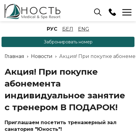
Бассейн
РУС
БЕЛ
ENG
+375 (17) 503 93 22
Забронировать номер
Аренда беседок
(ОРБ Крыжовка)
Главная
Новости
Акция! При покупке абонеме
+375 (33) 902 35 07
Отдел бронирования
Акция! При покупке
+375 (17) 503 91 10
абонемента
индивидуальное занятие
с тренером В ПОДАРОК!
Приглашаем посетить тренажерный зал
санатория "Юность"!