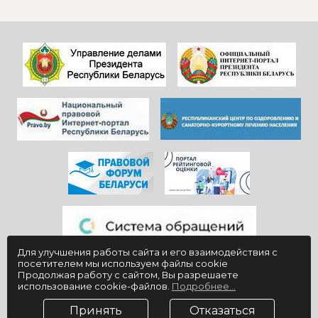
Особенно, когда
пожелать
видишь, КАК они
дальнейшего
работают)!
процветания
Здоровья и
красивой и вечно
благополучия
молодой
всем!
«Юности».
Для улучшения работы сайта и его взаимодействия с
посетителем мы используем файлы cookie
Продолжая работу с сайтом, Вы разрешаете
использование cookie-файлов.
Подробнее...
Принять
Отказаться