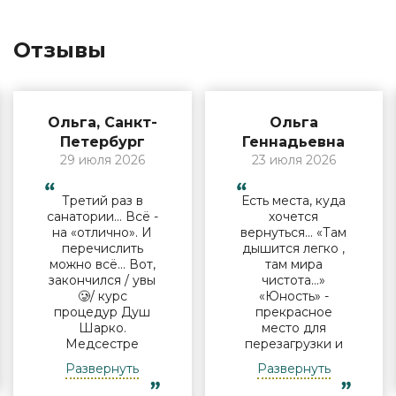
Отзывы
Ольга, Санкт-
Ольга
Петербург
Геннадьевна
29 июля 2026
23 июля 2026
Третий раз в
Есть места, куда
санатории… Всё -
хочется
на «отлично». И
вернуться… «Там
перечислить
дышится легко ,
можно всё… Вот,
там мира
закончился / увы
чистота…»
🥲/ курс
«Юность» -
процедур Душ
прекрасное
Шарко.
место для
Медсестре
перезагрузки и
Виктории -
полноценного
Развернуть
Развернуть
огромная
отдыха
благодарность за
компанией и в