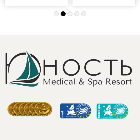
индивидуальный
одиночку, семьи
подход, за
с детьми и пар.
деликатность!
Шикарные аква
Работая
зона на свежем
Профессионально
воздухе и
и Грамотно, она
бассейн,
проводит это
огромная
«мероприятие»
территория с
очень комфортно
благоустроенным
для клиента! Вот
пляжем и
услуги уколов
спортивными
озона или
площадками,
углекислого газа;)
море цветов,
Тут главное,
фонтаны и
чтобы
собственный
высококлассные
остров для
врачи,
прогулок, где
выполняющие эти
приятно
процедуры, в
уединиться.
отпуск ходили
Близость к
попеременно;
Минску для меня
дабы не оставить
также было
- в нашем случае
решающим
- без помощи
фактором в
наши больные
выборе.