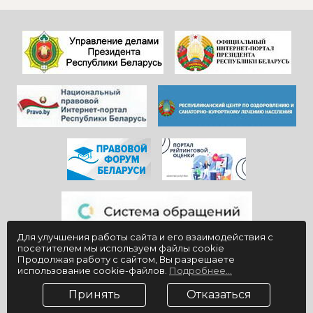
видишь, КАК они
дальнейшего
работают)!
процветания
Здоровья и
красивой и вечно
благополучия
молодой
всем!
«Юности».
Для улучшения работы сайта и его взаимодействия с
посетителем мы используем файлы cookie
Продолжая работу с сайтом, Вы разрешаете
использование cookie-файлов.
Подробнее...
Принять
Отказаться