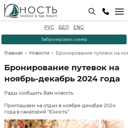
Бассейн
РУС
БЕЛ
ENG
+375 (17) 503 93 22
Забронировать номер
Аренда беседок
(ОРБ Крыжовка)
Главная
Новости
Бронирование путевок на но
+375 (33) 902 35 07
Отдел бронирования
Бронирование путевок на
+375 (17) 503 91 10
ноябрь-декабрь 2024 года
Рады сообщить Вам новость.
Приглашаем на отдых в ноябре-декабре 2024
года в санаторий "Юность".