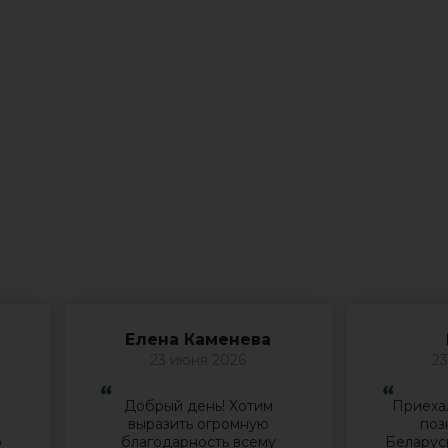
Елена Каменева
23 июня 2026
23
Добрый день! Хотим
Приехал
й
выразить огромную
поз
о
благодарность всему
Беларус