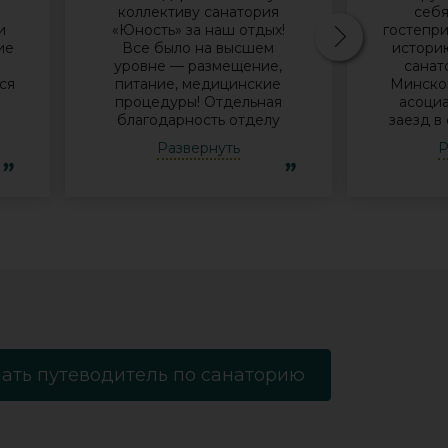
коллективу санатория
себя
и
«Юность» за наш отдых!
гостепри
ие
Все было на высшем
историю
В
уровне — размещение,
санат
ся
питание, медицинские
Минског
процедуры! Отдельная
асоциа
благодарность отделу
заезд в
и
досуга - за мастер-классы,
нам
Развернуть
Р
за помощь в организации
поин
экскурсий, за музыкальные
успевае
ь
вечера! Уже готовимся к
Узнав, 
новому приезду в Ваш
но с
санаторий! Удачи в
пообеща
 и
дальнейшей работе! Роза,
что-ни
Елена, Елена, Александра
дороги.
еще не в
у
фее
и
админ
х
Никола
то
Спас
.
«Юность
ать путеводитель по санаторию
ожидания
вкусн
а
питание,
е
на в