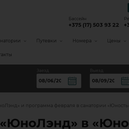
Бассейн
Р
+375 (17) 503 93 22
+3
анатории
Путевки
Номера
Цены
такты
Заезд
Выезд
ноЛэнд» и программа февраля в санатории «Юность
 «ЮноЛэнд» в «Юно