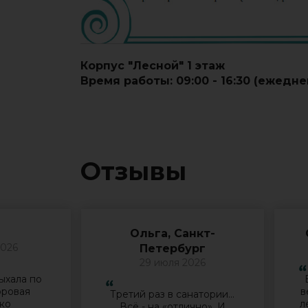
Корпус "Лесной" 1 этаж
Время работы: 0
9:00 - 16:30
(ежедне
Отзывы
Ольга, Санкт-
2026
Петербург
29 июля 2026
ыхала по
оровая
в
Третий раз в санатории…
ько
л
Всё - на «отлично». И