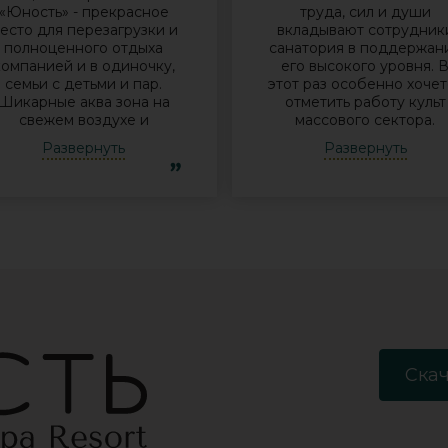
«Юность» - прекрасное
труда, сил и души
есто для перезагрузки и
вкладывают сотрудник
полноценного отдыха
санатория в поддержан
компанией и в одиночку,
его высокого уровня. 
семьи с детьми и пар.
этот раз особенно хочет
Шикарные аква зона на
отметить работу культ
свежем воздухе и
массового сектора.
бассейн, огромная
Молодые исполнители 
Развернуть
Развернуть
территория с
организаторы встреч у
лагоустроенным пляжем
костра Дина и Андрей
и спортивными
смогли заинтересоват
лощадками, море цветов,
отдыхающих своими
фонтаны и собственный
песнями под гитару,
остров для прогулок, где
душевными разговорами
приятно уединиться.
шутками. Они смогли
Близость к Минску для
создать дружескую
меня также было
атмосферу посиделок 
решающим фактором в
костра с вкусным чаем 
ыборе. Понравилось всё -
объединить незнакомы
хороший шведский стол,
друг другу людей так, ч
росторный чистый номер
никто не хотел уходить
Скач
с лучшими видами на
Так же хочу
инское море, острова и
поблагодарить
все побережье,
великолепного баянист
спортивные и
Анатолия за проведени