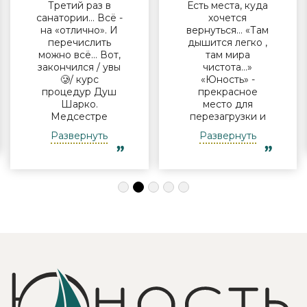
Третий раз в
Есть места, куда
санатории… Всё -
хочется
на «отлично». И
вернуться… «Там
перечислить
дышится легко ,
можно всё… Вот,
там мира
закончился / увы
чистота…»
🥲/ курс
«Юность» -
процедур Душ
прекрасное
Шарко.
место для
Медсестре
перезагрузки и
Виктории -
полноценного
Развернуть
Развернуть
огромная
отдыха
благодарность за
компанией и в
индивидуальный
одиночку, семьи
подход, за
с детьми и пар.
деликатность!
Шикарные аква
Работая
зона на свежем
Профессионально
воздухе и
и Грамотно, она
бассейн,
проводит это
огромная
«мероприятие»
территория с
очень комфортно
благоустроенным
для клиента! Вот
пляжем и
услуги уколов
спортивными
озона или
площадками,