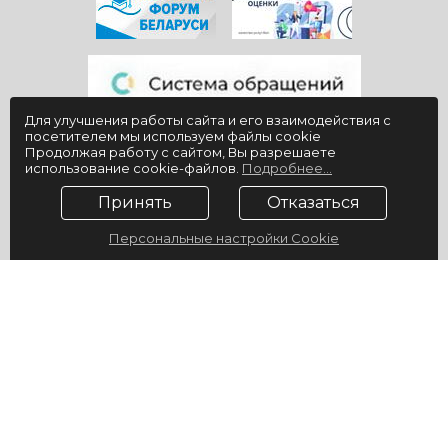
Для улучшения работы сайта и его взаимодействия с
посетителем мы используем файлы cookie
Продолжая работу с сайтом, Вы разрешаете
использование cookie-файлов.
Подробнее...
Принять
Отказаться
Персональные настройки Cookie