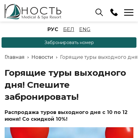
Бассейн
РУС
БЕЛ
ENG
+375 (17) 503 93 22
Забронировать номер
Аренда беседок
(ОРБ Крыжовка)
Главная
Новости
Горящие туры выходного дня
+375 (33) 902 35 07
Отдел бронирования
Горящие туры выходного
+375 (17) 503 91 10
дня! Спешите
забронировать!
Распродажа туров выходного дня с 10 по 12
июня! Со скидкой 10%!