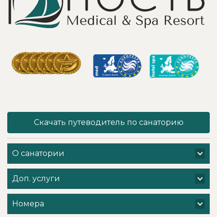
углекислого газа;)
море цветов,
Тут главное,
фонтаны и
чтобы
собственный
высококлассные
остров для
врачи,
прогулок, где
выполняющие эти
приятно
процедуры, в
уединиться.
отпуск ходили
Близость к
попеременно;
Минску для меня
дабы не оставить
также было
- в нашем случае
решающим
- без помощи
фактором в
наши больные
выборе.
спинки и суставы!
Понравилось всё
Скачать путеводитель по санаторию
Вот работа
- хороший
кабинета
шведский стол,
физиотерапии -
просторный
О санатории
именно
чистый номер с
командная -
лучшими видами
слаженная и
на Минское море,
Доп. услуги
профессиональная
острова и все
- забота о нас.
побережье,
Вот, безусловно! -
спортивные и
Номера
несмотря на
развлекательные
множество
мероприятия