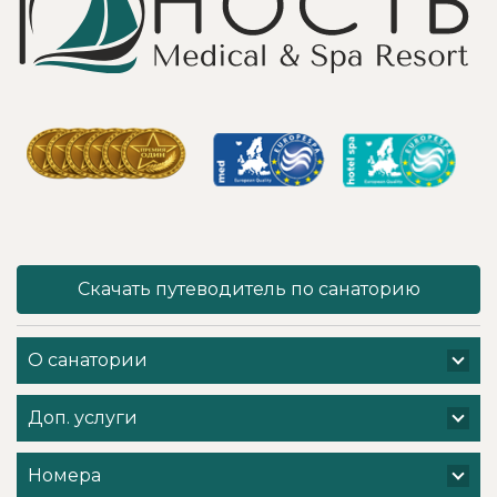
углекислого газа;)
море цветов,
Тут главное,
фонтаны и
чтобы
собственный
высококлассные
остров для
врачи,
прогулок, где
выполняющие эти
приятно
процедуры, в
уединиться.
отпуск ходили
Близость к
попеременно;
Минску для меня
дабы не оставить
также было
- в нашем случае
решающим
- без помощи
фактором в
наши больные
выборе.
спинки и суставы!
Понравилось всё
Скачать путеводитель по санаторию
Вот работа
- хороший
кабинета
шведский стол,
физиотерапии -
просторный
О санатории
именно
чистый номер с
командная -
лучшими видами
слаженная и
на Минское море,
Доп. услуги
профессиональная
острова и все
- забота о нас.
побережье,
Вот, безусловно! -
спортивные и
Номера
несмотря на
развлекательные