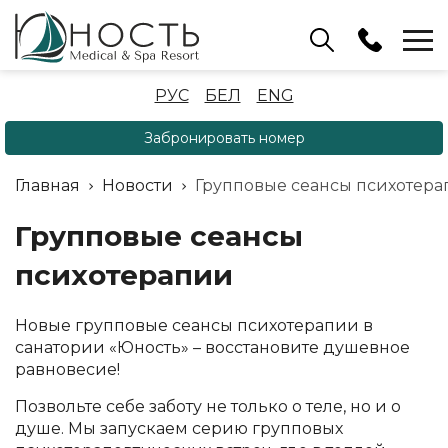
Бассейн
РУС
БЕЛ
ENG
+375 (17) 503 93 22
Забронировать номер
Аренда беседок
(ОРБ Крыжовка)
Главная
Новости
Групповые сеансы психотер
+375 (33) 902 35 07
Отдел бронирования
Групповые сеансы
+375 (17) 503 91 10
психотерапии
Новые групповые сеансы психотерапии в
санатории «Юность» – восстановите душевное
равновесие!
Позвольте себе заботу не только о теле, но и о
душе. Мы запускаем серию групповых