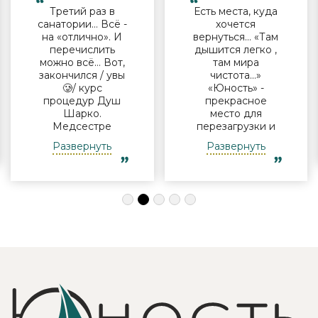
Третий раз в
Есть места, куда
санатории… Всё -
хочется
на «отлично». И
вернуться… «Там
перечислить
дышится легко ,
можно всё… Вот,
там мира
закончился / увы
чистота…»
🥲/ курс
«Юность» -
процедур Душ
прекрасное
Шарко.
место для
Медсестре
перезагрузки и
Виктории -
полноценного
Развернуть
Развернуть
огромная
отдыха
благодарность за
компанией и в
индивидуальный
одиночку, семьи
подход, за
с детьми и пар.
деликатность!
Шикарные аква
Работая
зона на свежем
Профессионально
воздухе и
и Грамотно, она
бассейн,
проводит это
огромная
«мероприятие»
территория с
очень комфортно
благоустроенным
для клиента! Вот
пляжем и
услуги уколов
спортивными
озона или
площадками,