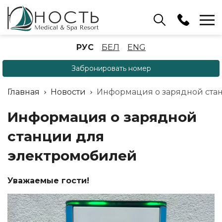
Бассейн
РУС
БЕЛ
ENG
+375 (17) 503 93 22
Забронировать номер
Аренда беседок
(ОРБ Крыжовка)
Главная
Новости
Информация о зарядной ста
+375 (33) 902 35 07
Отдел бронирования
Информация о зарядной
+375 (17) 503 91 10
станции для
электромобилей
Уважаемые гости!