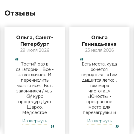
Отзывы
Ольга, Санкт-
Ольга
Петербург
Геннадьевна
29 июля 2026
23 июля 2026
Третий раз в
Есть места, куда
санатории… Всё -
хочется
на «отлично». И
вернуться… «Там
перечислить
дышится легко ,
можно всё… Вот,
там мира
закончился / увы
чистота…»
🥲/ курс
«Юность» -
процедур Душ
прекрасное
Шарко.
место для
Медсестре
перезагрузки и
Виктории -
полноценного
Развернуть
Развернуть
огромная
отдыха
благодарность за
компанией и в
индивидуальный
одиночку, семьи