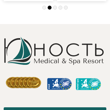
подход, за
с детьми и пар.
деликатность!
Шикарные аква
Работая
зона на свежем
Профессионально
воздухе и
и Грамотно, она
бассейн,
проводит это
огромная
«мероприятие»
территория с
очень комфортно
благоустроенным
для клиента! Вот
пляжем и
услуги уколов
спортивными
озона или
площадками,
углекислого газа;)
море цветов,
Тут главное,
фонтаны и
чтобы
собственный
высококлассные
остров для
врачи,
прогулок, где
выполняющие эти
приятно
процедуры, в
уединиться.
отпуск ходили
Близость к
попеременно;
Минску для меня
дабы не оставить
также было
- в нашем случае
решающим
- без помощи
фактором в
наши больные
выборе.