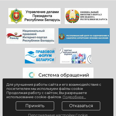
видишь, КАК они
дальнейшего
работают)!
процветания
Здоровья и
красивой и вечно
благополучия
молодой
всем!
«Юности».
Для улучшения работы сайта и его взаимодействия с
посетителем мы используем файлы cookie
Продолжая работу с сайтом, Вы разрешаете
использование cookie-файлов.
Подробнее...
Принять
Отказаться
Персональные настройки Cookie