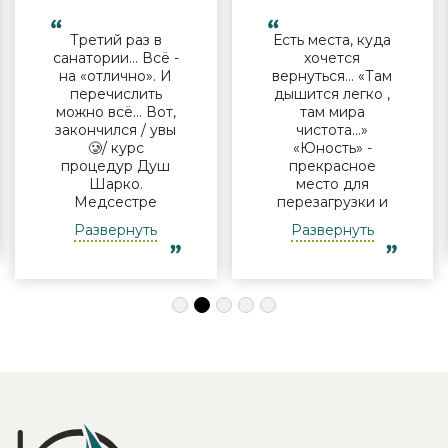
Третий раз в
Есть места, куда
санатории… Всё -
хочется
на «отлично». И
вернуться… «Там
перечислить
дышится легко ,
можно всё… Вот,
там мира
закончился / увы
чистота…»
🥲/ курс
«Юность» -
процедур Душ
прекрасное
Шарко.
место для
Медсестре
перезагрузки и
Виктории -
полноценного
Развернуть
Развернуть
огромная
отдыха
благодарность за
компанией и в
индивидуальный
одиночку, семьи
подход, за
с детьми и пар.
деликатность!
Шикарные аква
Работая
зона на свежем
Профессионально
воздухе и
и Грамотно, она
бассейн,
проводит это
огромная
«мероприятие»
территория с
очень комфортно
благоустроенным
для клиента! Вот
пляжем и