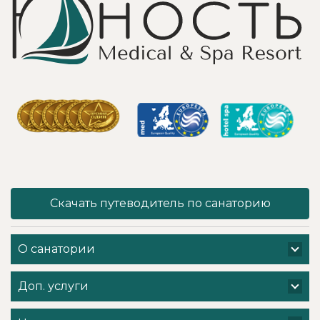
услуги уколов
спортивными
озона или
площадками,
углекислого газа;)
море цветов,
Тут главное,
фонтаны и
чтобы
собственный
высококлассные
остров для
врачи,
прогулок, где
выполняющие эти
приятно
процедуры, в
уединиться.
отпуск ходили
Близость к
попеременно;
Минску для меня
дабы не оставить
также было
- в нашем случае
решающим
- без помощи
фактором в
наши больные
выборе.
спинки и суставы!
Понравилось всё
Скачать путеводитель по санаторию
Вот работа
- хороший
кабинета
шведский стол,
физиотерапии -
просторный
О санатории
именно
чистый номер с
командная -
лучшими видами
слаженная и
на Минское море,
Доп. услуги
профессиональная
острова и все
- забота о нас.
побережье,
Вот, безусловно! -
спортивные и