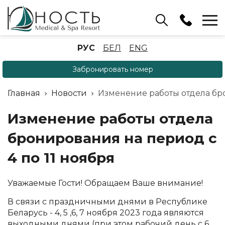
Бассейн
РУС
БЕЛ
ENG
+375 (17) 503 93 22
Забронировать номер
Аренда беседок
(ОРБ Крыжовка)
Главная
Новости
Изменение работы отдела бро
+375 (33) 902 35 07
Отдел бронирования
Изменение работы отдела
+375 (17) 503 91 10
бронирования на период с
4 по 11 ноября
Уважаемые Гости! Обращаем Ваше внимание!
В связи с праздничными днями в Республике
Беларусь - 4, 5 ,6, 7 ноября 2023 года являются
выходными днями (при этом рабочий день с 6