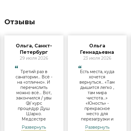
Отзывы
Ольга, Санкт-
Ольга
Петербург
Геннадьевна
29 июля 2026
23 июля 2026
Третий раз в
Есть места, куда
санатории… Всё -
хочется
на «отлично». И
вернуться… «Там
перечислить
дышится легко ,
можно всё… Вот,
там мира
закончился / увы
чистота…»
🥲/ курс
«Юность» -
процедур Душ
прекрасное
Шарко.
место для
Медсестре
перезагрузки и
Виктории -
полноценного
Развернуть
Развернуть
огромная
отдыха