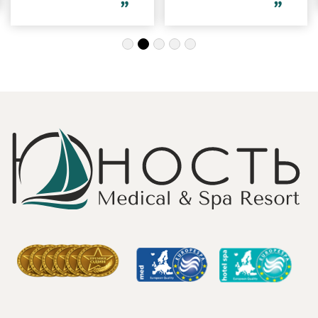
благодарность за
компанией и в
индивидуальный
одиночку, семьи
подход, за
с детьми и пар.
деликатность!
Шикарные аква
Работая
зона на свежем
Профессионально
воздухе и
и Грамотно, она
бассейн,
проводит это
огромная
«мероприятие»
территория с
очень комфортно
благоустроенным
для клиента! Вот
пляжем и
услуги уколов
спортивными
озона или
площадками,
углекислого газа;)
море цветов,
Тут главное,
фонтаны и
чтобы
собственный
высококлассные
остров для
врачи,
прогулок, где
выполняющие эти
приятно
процедуры, в
уединиться.
отпуск ходили
Близость к
попеременно;
Минску для меня
дабы не оставить
также было
- в нашем случае
решающим
- без помощи
фактором в