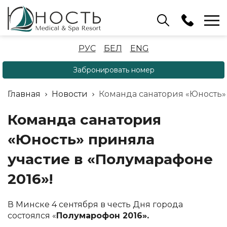
Бассейн
РУС
БЕЛ
ENG
+375 (17) 503 93 22
Забронировать номер
Аренда беседок
(ОРБ Крыжовка)
Главная
Новости
Команда санатория «Юность» 
+375 (33) 902 35 07
Отдел бронирования
Команда санатория
+375 (17) 503 91 10
«Юность» приняла
участие в «Полумарафоне
2016»!
В Минске 4 сентября в честь Дня города
состоялся «
Полумарофон 2016».