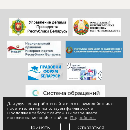
Особенно, когда
пожелать
видишь, КАК они
дальнейшего
работают)!
процветания
Здоровья и
красивой и вечно
благополучия
молодой
всем!
«Юности».
Для улучшения работы сайта и его взаимодействия с
посетителем мы используем файлы cookie
Продолжая работу с сайтом, Вы разрешаете
использование cookie-файлов.
Подробнее...
Принять
Отказаться