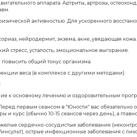
гательного аппарата. Артриты, артрозы, остеохондр
авм.
физической активностью. Для ускоренного восста
риаз, нейродермит, экзема, акне, увядающая кожа.
й стресс, усталость, эмоциональное выгорание.
повысить общий тонус организма.
рекции веса (в комплексе с другими методами).
:
ие к основному лечению и оздоровительным програм
Перед первым сеансом в "Юности" вас обязательно 
 и курс (обычно 10-15 сеансов через день), а главн
желые сердечно-сосудистые заболевания (неконтр
инсульт), острые инфекционные заболевания с лихо