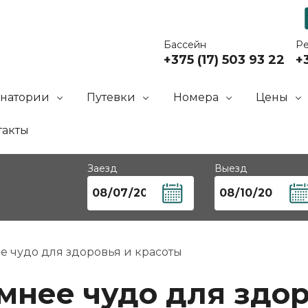
Бассейн
Р
+375 (17) 503 93 22
+3
анатории
Путевки
Номера
Цены
такты
Заезд
Выезд
е чудо для здоровья и красоты
мнее чудо для здор