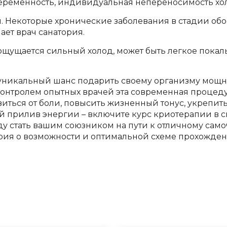
беременность, индивидуальная непереносимость хол
 Некоторые хронические заболевания в стадии обос
ет врач санатория.
щущается сильный холод, может быть легкое покал
то уникальный шанс подарить своему организму мощ
онтролем опытных врачей эта современная процеду
виться от боли, повысить жизненный тонус, укрепит
ый прилив энергии – включите курс криотерапии в 
ду стать вашим союзником на пути к отличному само
ория о возможности и оптимальной схеме прохожде