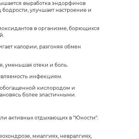
овышается выработка эндорфинов
д бодрости, улучшает настроение и
тиоксидантов в организме, борющихся
й.
гает калории, разгоняя обмен
, уменьшая отеки и боль.
ивляемость инфекциям.
 обогащенной кислородом и
тановясь более эластичными.
ли активных отдыхающих в "Юности".
еохондрозе, миалгиях, невралгиях,