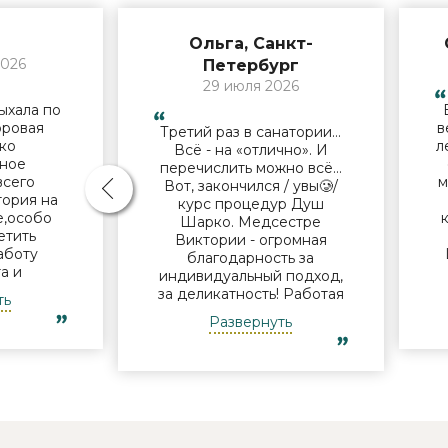
Ольга, Санкт-
2026
Петербург
29 июля 2026
ыхала по
оровая
в
Третий раз в санатории…
ько
л
Всё - на «отлично». И
ное
перечислить можно всё…
всего
м
Вот, закончился / увы🥲/
тория на
курс процедур Душ
е,особо
Шарко. Медсестре
етить
Виктории - огромная
аботу
благодарность за
а и
индивидуальный подход,
лечащему
за деликатность! Работая
ть
 М.Н. за
Профессионально и
Развернуть
подход и
б
Грамотно, она проводит
льные
это «мероприятие» очень
и по
п
комфортно для клиента!
ему
Вот услуги уколов озона
ельно
или углекислого газа;) Тут
годарить
главное, чтобы
ассаж .
высококлассные врачи,