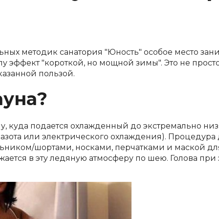
ных методик санатория "Юность" особое место зан
 эффект "короткой, но мощной зимы". Это не прост
казанной пользой.
ауна?
, куда подается охлажденный до экстремально низких
 азота или электрического охлаждения). Процедура д
ьником/шортами, носками, перчатками и маской для 
жается в эту ледяную атмосферу по шею. Голова при