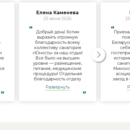
Елена Каменева
23 июня 2026
23
Добрый день! Хотим
Приехал
й
выразить огромную
поз
о
благодарность всему
Беларус
коллективу санатория
себя
и
«Юность» за наш отдых!
гостепри
ие
Все было на высшем
историю
В
уровне — размещение,
санат
ся
питание, медицинские
Минског
процедуры! Отдельная
асоциа
благодарность отделу
заезд в
и
досуга - за мастер-классы,
нам
Развернуть
Р
за помощь в организации
поин
экскурсий, за музыкальные
успевае
ь
вечера! Уже готовимся к
Узнав, 
новому приезду в Ваш
но с
санаторий! Удачи в
пообеща
 и
дальнейшей работе! Роза,
что-ни
Елена, Елена, Александра
дороги.
еще не в