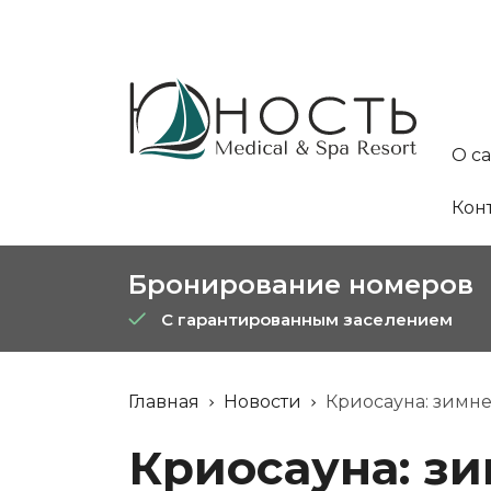
О с
Кон
Бронирование номеров
С гарантированным заселением
Главная
Новости
Криосауна: зимне
Криосауна: зи