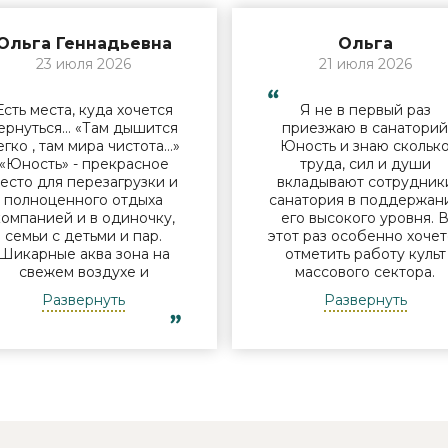
Ольга Геннадьевна
Ольга
23 июля 2026
21 июля 2026
Есть места, куда хочется
Я не в первый раз
ернуться… «Там дышится
приезжаю в санатори
егко , там мира чистота…»
Юность и знаю скольк
«Юность» - прекрасное
труда, сил и души
есто для перезагрузки и
вкладывают сотрудник
полноценного отдыха
санатория в поддержан
компанией и в одиночку,
его высокого уровня. 
семьи с детьми и пар.
этот раз особенно хочет
Шикарные аква зона на
отметить работу культ
свежем воздухе и
массового сектора.
бассейн, огромная
Молодые исполнители 
Развернуть
Развернуть
территория с
организаторы встреч у
лагоустроенным пляжем
костра Дина и Андрей
и спортивными
смогли заинтересоват
лощадками, море цветов,
отдыхающих своими
фонтаны и собственный
песнями под гитару,
остров для прогулок, где
душевными разговорами
приятно уединиться.
шутками. Они смогли
Близость к Минску для
создать дружескую