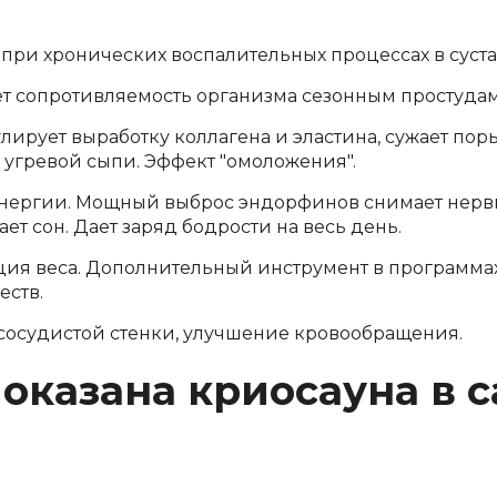
при хронических воспалительных процессах в сустав
т сопротивляемость организма сезонным простуда
ирует выработку коллагена и эластина, сужает поры
 угревой сыпи. Эффект "омоложения".
нергии. Мощный выброс эндорфинов снимает нервно
ет сон. Дает заряд бодрости на весь день.
ия веса. Дополнительный инструмент в программах
еств.
сосудистой стенки, улучшение кровообращения.
оказана криосауна в 