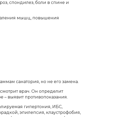
оз, спондилез, боли в спине и
новления мышц, повышения
мам санатория, но не его замена.
осмотрит врач. Он определит
ое – выявит противопоказания.
олируемая гипертония, ИБС,
радкой, эпилепсия, клаустрофобия,