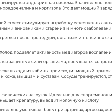
тивизируется эндокринная система. Значительно п
, норадреналина и кортизола. Это дает мощный заря
ой стресс стимулирует выработку естественных ан
вными виновниками старения и многих заболевани
греться после процедуры, организм интенсивно сжи
Холод подавляет активность медиаторов воспаления
тся защитные силы организма, повышается сопрот
сле выхода из кабины происходит мощный приток
 коже, мышцам и суставам. Сосуды тренируются, с
 физических нагрузок. Идеально для спортсменов и
ньшает крепатуру, выводит молочную кислоту.
тельно уменьшает боль при артритах, артрозах, ост