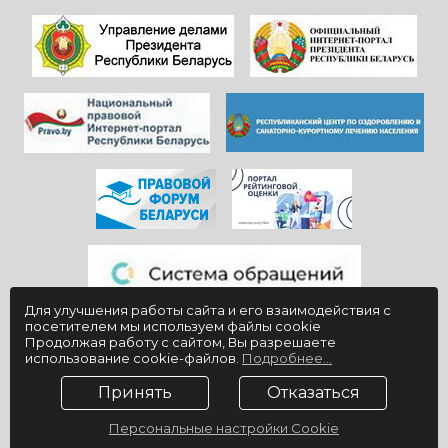
работают)!
процветания
Здоровья и
красивой и вечно
благополучия
молодой
всем!
«Юности».
Для улучшения работы сайта и его взаимодействия с
посетителем мы используем файлы cookie
Продолжая работу с сайтом, Вы разрешаете
использование cookie-файлов.
Подробнее...
Принять
Отказаться
Персональные настройки Cookie