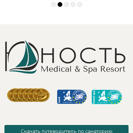
подход, за
с детьми и пар.
деликатность!
Шикарные аква
Работая
зона на свежем
Профессионально
воздухе и
и Грамотно, она
бассейн,
проводит это
огромная
«мероприятие»
территория с
очень комфортно
благоустроенным
для клиента! Вот
пляжем и
услуги уколов
спортивными
озона или
площадками,
углекислого газа;)
море цветов,
Тут главное,
фонтаны и
чтобы
собственный
высококлассные
остров для
врачи,
прогулок, где
выполняющие эти
приятно
процедуры, в
уединиться.
отпуск ходили
Близость к
попеременно;
Минску для меня
дабы не оставить
также было
- в нашем случае
решающим
- без помощи
фактором в
наши больные
выборе.
спинки и суставы!
Понравилось всё
Скачать путеводитель по санаторию