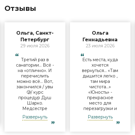
Отзывы
Ольга, Санкт-
Ольга
Петербург
Геннадьевна
29 июля 2026
23 июля 2026
Третий раз в
Есть места, куда
санатории… Всё -
хочется
на «отлично». И
вернуться… «Там
перечислить
дышится легко ,
можно всё… Вот,
там мира
закончился / увы
чистота…»
🥲/ курс
«Юность» -
процедур Душ
прекрасное
Шарко.
место для
Медсестре
перезагрузки и
Виктории -
полноценного
Развернуть
Развернуть
огромная
отдыха
благодарность за
компанией и в
индивидуальный
одиночку, семьи