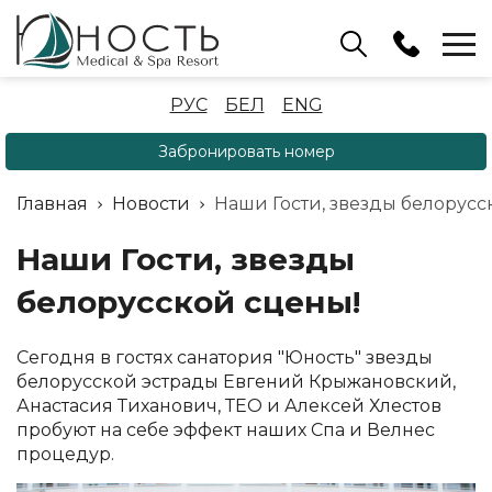
Бассейн
РУС
БЕЛ
ENG
+375 (17) 503 93 22
Забронировать номер
Аренда беседок
(ОРБ Крыжовка)
Главная
Новости
Наши Гости, звезды белорусс
+375 (33) 902 35 07
Отдел бронирования
Наши Гости, звезды
+375 (17) 503 91 10
белорусской сцены!
Сегодня в гостях санатория "Юность" звезды
белорусской эстрады Евгений Крыжановский,
Анастасия Тиханович, ТЕО и Алексей Хлестов
пробуют на себе эффект наших Спа и Велнес
процедур.