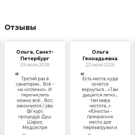
Отзывы
Ольга, Санкт-
Ольга
Петербург
Геннадьевна
29 июля 2026
23 июля 2026
Третий раз в
Есть места, куда
санатории… Всё -
хочется
на «отлично». И
вернуться… «Там
перечислить
дышится легко ,
можно всё… Вот,
там мира
закончился / увы
чистота…»
🥲/ курс
«Юность» -
процедур Душ
прекрасное
Шарко.
место для
Медсестре
перезагрузки и
Виктории -
полноценного