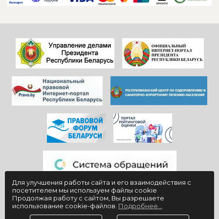
санатория!
другие службы и
Особенно, когда
пожелать
видишь, КАК они
дальнейшего
работают)!
процветания
Здоровья и
красивой и вечно
благополучия
молодой
всем!
«Юности».
Для улучшения работы сайта и его взаимодействия с
посетителем мы используем файлы cookie
Продолжая работу с сайтом, Вы разрешаете
использование cookie-файлов.
Подробнее...