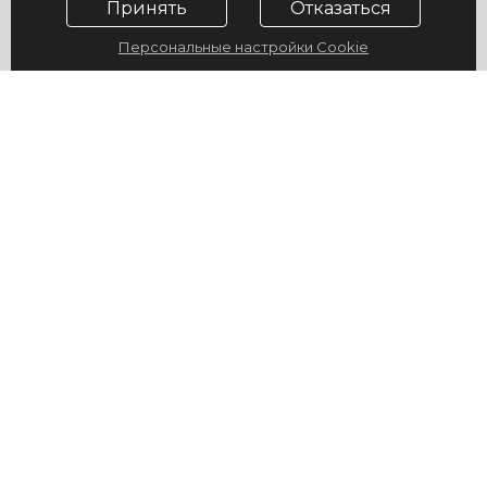
Принять
Отказаться
Персональные настройки Cookie
© 2009-2026, ГУ "Санаторий "Юность", официальный сайт