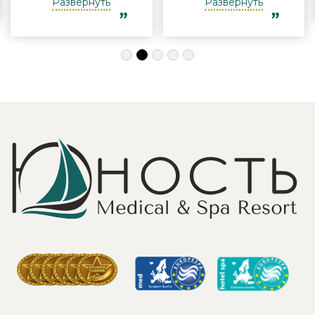
Развернуть
Развернуть
огромная
отдыха
благодарность за
компанией и в
индивидуальный
одиночку, семьи
подход, за
с детьми и пар.
деликатность!
Шикарные аква
Работая
зона на свежем
Профессионально
воздухе и
и Грамотно, она
бассейн,
проводит это
огромная
«мероприятие»
территория с
очень комфортно
благоустроенным
для клиента! Вот
пляжем и
услуги уколов
спортивными
озона или
площадками,
углекислого газа;)
море цветов,
Тут главное,
фонтаны и
чтобы
собственный
высококлассные
остров для
врачи,
прогулок, где
выполняющие эти
приятно
процедуры, в
уединиться.
отпуск ходили
Близость к
попеременно;
Минску для меня
дабы не оставить
также было
- в нашем случае
решающим