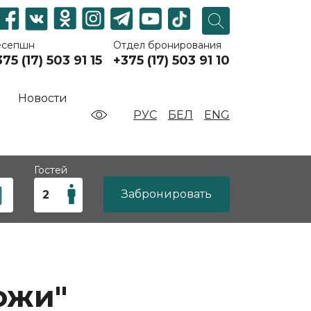
есепшн
Отдел бронирования
75 (17) 503 91 15
+375 (17) 503 91 10
Новости
РУС
БЕЛ
ENG
Гостей
Забронировать
ожи"