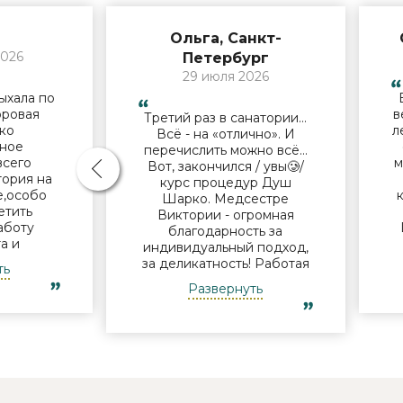
Ольга, Санкт-
2026
Петербург
29 июля 2026
ыхала по
оровая
в
Третий раз в санатории…
ько
л
Всё - на «отлично». И
ное
перечислить можно всё…
всего
м
Вот, закончился / увы🥲/
тория на
курс процедур Душ
е,особо
Шарко. Медсестре
етить
Виктории - огромная
аботу
благодарность за
а и
индивидуальный подход,
лечащему
за деликатность! Работая
ть
 М.Н. за
Профессионально и
Развернуть
подход и
б
Грамотно, она проводит
льные
это «мероприятие» очень
и по
п
комфортно для клиента!
ему
Вот услуги уколов озона
ельно
или углекислого газа;) Тут
годарить
главное, чтобы
ассаж .
высококлассные врачи,