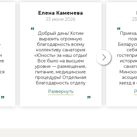
Елена Каменева
23 июня 2026
23
Добрый день! Хотим
Приехал
й
выразить огромную
поз
о
благодарность всему
Беларус
коллективу санатория
себя
и
«Юность» за наш отдых!
гостепри
ие
Все было на высшем
историю
В
уровне — размещение,
санат
ся
питание, медицинские
Минског
процедуры! Отдельная
асоциа
благодарность отделу
заезд в
и
досуга - за мастер-классы,
нам
Развернуть
Р
за помощь в организации
поин
экскурсий, за музыкальные
успевае
ь
вечера! Уже готовимся к
Узнав, 
новому приезду в Ваш
но с
санаторий! Удачи в
пообеща
 и
дальнейшей работе! Роза,
что-ни
Елена, Елена, Александра
дороги.
еще не в