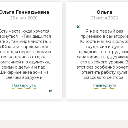
Ольга Геннадьевна
Ольга
23 июля 2026
21 июля 2026
Есть места, куда хочется
Я не в первый раз
ернуться… «Там дышится
приезжаю в санатори
егко , там мира чистота…»
Юность и знаю скольк
«Юность» - прекрасное
труда, сил и души
есто для перезагрузки и
вкладывают сотрудник
полноценного отдыха
санатория в поддержан
компанией и в одиночку,
его высокого уровня. 
семьи с детьми и пар.
этот раз особенно хочет
Шикарные аква зона на
отметить работу культ
свежем воздухе и
массового сектора.
бассейн, огромная
Молодые исполнители 
Развернуть
Развернуть
территория с
организаторы встреч у
лагоустроенным пляжем
костра Дина и Андрей
и спортивными
смогли заинтересоват
лощадками, море цветов,
отдыхающих своими
фонтаны и собственный
песнями под гитару,
остров для прогулок, где
душевными разговорами
приятно уединиться.
шутками. Они смогли
Близость к Минску для
создать дружескую