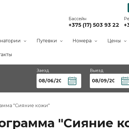
Бассейн
Р
+375 (17) 503 93 22
+3
анатории
Путевки
Номера
Цены
такты
Заезд
Выезд
амма "Сияние кожи"
ограмма "Сияние к