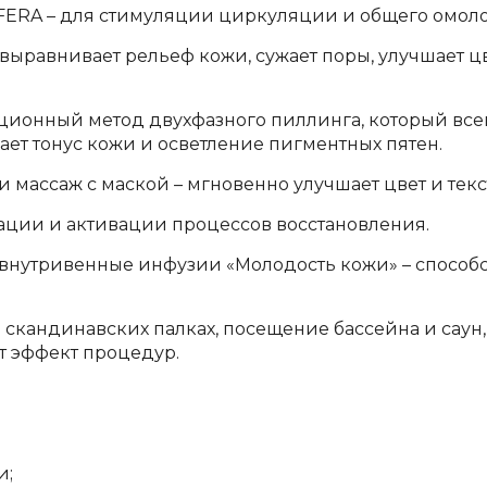
SFERA – для стимуляции циркуляции и общего омол
выравнивает рельеф кожи, сужает поры, улучшает ц
ационный метод двухфазного пиллинга, который всег
ет тонус кожи и осветление пигментных пятен.
и массаж с маской – мгновенно улучшает цвет и текс
ации и активации процессов восстановления.
внутривенные инфузии «Молодость кожи» – способс
 скандинавских палках, посещение бассейна и саун, 
ет эффект процедур.
и;