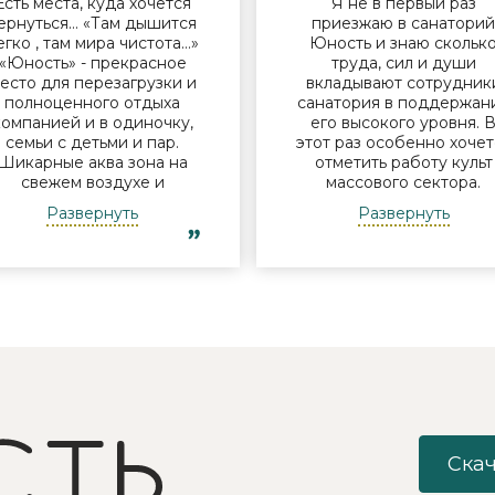
Есть места, куда хочется
Я не в первый раз
ернуться… «Там дышится
приезжаю в санатори
егко , там мира чистота…»
Юность и знаю скольк
«Юность» - прекрасное
труда, сил и души
есто для перезагрузки и
вкладывают сотрудник
полноценного отдыха
санатория в поддержан
компанией и в одиночку,
его высокого уровня. 
семьи с детьми и пар.
этот раз особенно хочет
Шикарные аква зона на
отметить работу культ
свежем воздухе и
массового сектора.
бассейн, огромная
Молодые исполнители 
Развернуть
Развернуть
территория с
организаторы встреч у
лагоустроенным пляжем
костра Дина и Андрей
и спортивными
смогли заинтересоват
лощадками, море цветов,
отдыхающих своими
фонтаны и собственный
песнями под гитару,
остров для прогулок, где
душевными разговорами
приятно уединиться.
шутками. Они смогли
Близость к Минску для
создать дружескую
меня также было
атмосферу посиделок 
решающим фактором в
костра с вкусным чаем 
ыборе. Понравилось всё -
объединить незнакомы
хороший шведский стол,
друг другу людей так, ч
росторный чистый номер
никто не хотел уходить
Скач
с лучшими видами на
Так же хочу