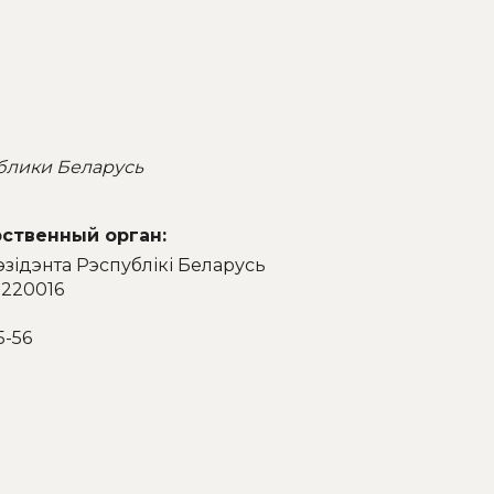
блики Беларусь
ственный орган:
эзідэнта Рэспублікі Беларусь
 220016
5-56