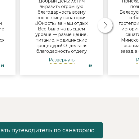
Добрый день! Хотим
Приехал
й
выразить огромную
поз
о
благодарность всему
Беларус
коллективу санатория
себя
и
«Юность» за наш отдых!
гостепри
ие
Все было на высшем
историю
В
уровне — размещение,
санат
ся
питание, медицинские
Минског
процедуры! Отдельная
асоциа
благодарность отделу
заезд в
и
досуга - за мастер-классы,
нам
Развернуть
Р
за помощь в организации
поин
экскурсий, за музыкальные
успевае
ь
вечера! Уже готовимся к
Узнав, 
новому приезду в Ваш
но с
санаторий! Удачи в
пообеща
 и
дальнейшей работе! Роза,
что-ни
Елена, Елена, Александра
дороги.
еще не в
у
фее
и
админ
х
Никола
то
Спас
.
«Юность
ать путеводитель по санаторию
ожидания