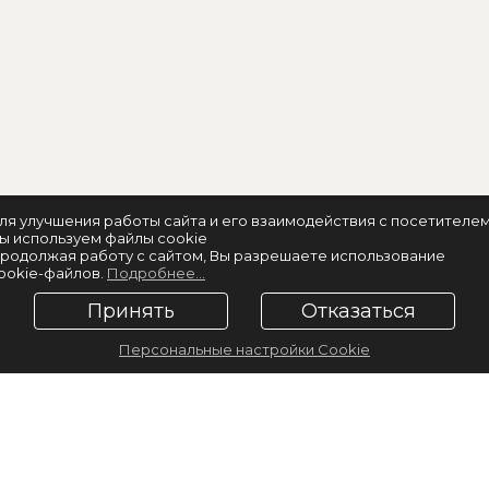
ля улучшения работы сайта и его взаимодействия с посетителе
ы используем файлы cookie
родолжая работу с сайтом, Вы разрешаете использование
ookie-файлов.
Подробнее...
Принять
Отказаться
Персональные настройки Cookie