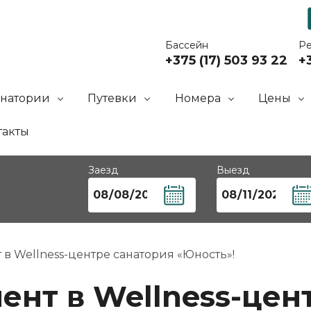
Бассейн
Р
+375 (17) 503 93 22
+3
анатории
Путевки
Номера
Цены
такты
Заезд
Выезд
в Wellness-центре санатория «Юность»!
ент в Wellness-цен