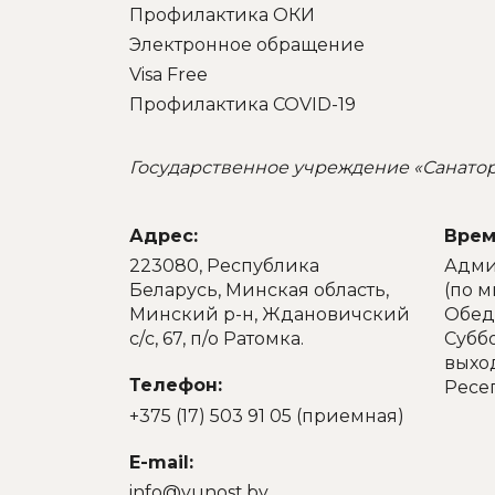
Профилактика ОКИ
Электронное обращение
Visa Free
Профилактика COVID-19
Государственное учреждение «Санато
Адрес:
Врем
223080, Республика
Админ
Беларусь, Минская область,
(по 
Минский р-н, Ждановичский
Обед:
с/с, 67, п/о Ратомка.
Суббо
выхо
Телефон:
Ресе
+375 (17) 503 91 05 (приемная)
E-mail:
info@yunost.by