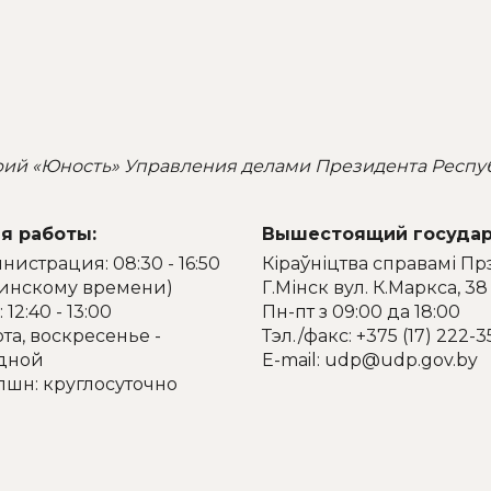
рий «Юность» Управления делами Президента Респу
я работы:
Вышестоящий государ
истрация: 08:30 - 16:50
Кіраўніцтва справамі Пр
минскому времени)
Г.Мінск вул. К.Маркса, 38
 12:40 - 13:00
Пн-пт з 09:00 да 18:00
та, воскресенье -
Тэл./факс: +375 (17) 222-3
дной
E-mail: udp@udp.gov.by
пшн: круглосуточно