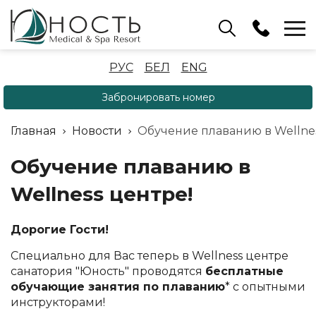
Бассейн
РУС
БЕЛ
ENG
+375 (17) 503 93 22
Забронировать номер
Аренда беседок
(ОРБ Крыжовка)
Главная
Новости
Обучение плаванию в Wellnes
+375 (33) 902 35 07
Отдел бронирования
Обучение плаванию в
+375 (17) 503 91 10
Wellness центре!
Дорогие Гости!
Специально для Вас теперь в Wellness центре
санатория "Юность" проводятся
бесплатные
обучающие занятия по плаванию
*
с опытными
инструкторами!