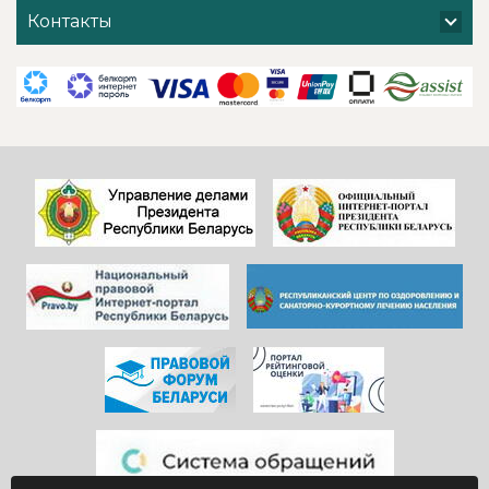
хочется добавить
поблагодарить
Контакты
и от себя- прям
администрацию
низкий поклон
санатория,
всем
сотрудников
САДОВНИКАМ
ресепшен и
санатория!
другие службы и
Особенно, когда
пожелать
видишь, КАК они
дальнейшего
работают)!
процветания
Здоровья и
красивой и вечно
благополучия
молодой
всем!
«Юности».