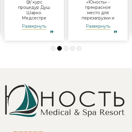
🥲/ курс
«Юность» -
процедур Душ
прекрасное
Шарко.
место для
Медсестре
перезагрузки и
Виктории -
полноценного
Развернуть
Развернуть
огромная
отдыха
благодарность за
компанией и в
индивидуальный
одиночку, семьи
подход, за
с детьми и пар.
деликатность!
Шикарные аква
Работая
зона на свежем
Профессионально
воздухе и
и Грамотно, она
бассейн,
проводит это
огромная
«мероприятие»
территория с
очень комфортно
благоустроенным
для клиента! Вот
пляжем и
услуги уколов
спортивными
озона или
площадками,
углекислого газа;)
море цветов,
Тут главное,
фонтаны и
чтобы
собственный
высококлассные
остров для
врачи,
прогулок, где
выполняющие эти
приятно