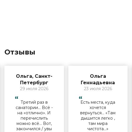
Отзывы
Ольга, Санкт-
Ольга
Петербург
Геннадьевна
29 июля 2026
23 июля 2026
Третий раз в
Есть места, куда
санатории… Всё -
хочется
на «отлично». И
вернуться… «Там
перечислить
дышится легко ,
можно всё… Вот,
там мира
закончился / увы
чистота…»