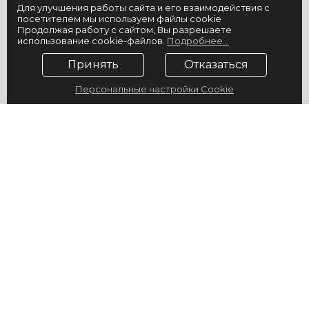
Для улучшения работы сайта и его взаимодействия с
посетителем мы используем файлы cookie
Продолжая работу с сайтом, Вы разрешаете
использование cookie-файлов.
Подробнее...
Принять
Отказаться
Персональные настройки Cookie