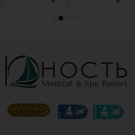
благодарность за
компанией и в
индивидуальный
одиночку, семьи
подход, за
с детьми и пар.
деликатность!
Шикарные аква
Работая
зона на свежем
Профессионально
воздухе и
и Грамотно, она
бассейн,
проводит это
огромная
«мероприятие»
территория с
очень комфортно
благоустроенным
для клиента! Вот
пляжем и
услуги уколов
спортивными
озона или
площадками,
углекислого газа;)
море цветов,
Тут главное,
фонтаны и
чтобы
собственный
высококлассные
остров для
врачи,
прогулок, где
выполняющие эти
приятно
процедуры, в
уединиться.
отпуск ходили
Близость к
попеременно;
Минску для меня
дабы не оставить
также было
- в нашем случае
решающим
- без помощи
фактором в