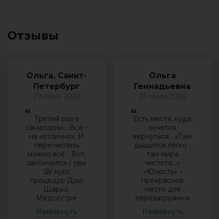
Отзывы
Ольга, Санкт-
Ольга
Петербург
Геннадьевна
29 июля 2026
23 июля 2026
Третий раз в
Есть места, куда
санатории… Всё -
хочется
на «отлично». И
вернуться… «Там
перечислить
дышится легко ,
можно всё… Вот,
там мира
закончился / увы
чистота…»
🥲/ курс
«Юность» -
процедур Душ
прекрасное
Шарко.
место для
Медсестре
перезагрузки и
Виктории -
полноценного
Развернуть
Развернуть
огромная
отдыха