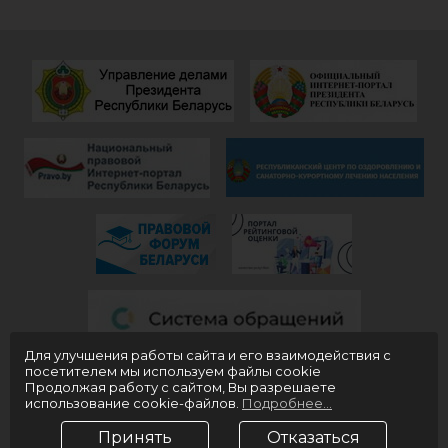
Особенно, когда
пожелать
видишь, КАК они
дальнейшего
работают)!
процветания
Здоровья и
красивой и вечно
благополучия
молодой
всем!
«Юности».
Для улучшения работы сайта и его взаимодействия с
посетителем мы используем файлы cookie
Продолжая работу с сайтом, Вы разрешаете
использование cookie-файлов.
Подробнее...
Принять
Отказаться