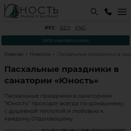
Бассейн
РУС
БЕЛ
ENG
+375 (17) 503 93 22
Забронировать номер
Аренда беседок
(ОРБ Крыжовка)
Главная
Новости
Пасхальные праздники в сан
+375 (33) 902 35 07
Отдел бронирования
Пасхальные праздники в
+375 (17) 503 91 10
санатории «Юность»
Пасхальные праздники в санаториии
"Юность" проходят всегда по-домашнему,
с душевной теплотой и любовью к
каждому Отдыхающему.