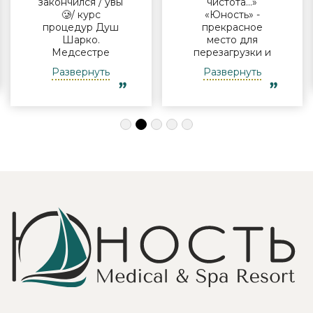
закончился / увы
чистота…»
🥲/ курс
«Юность» -
процедур Душ
прекрасное
Шарко.
место для
Медсестре
перезагрузки и
Виктории -
полноценного
Развернуть
Развернуть
огромная
отдыха
благодарность за
компанией и в
индивидуальный
одиночку, семьи
подход, за
с детьми и пар.
деликатность!
Шикарные аква
Работая
зона на свежем
Профессионально
воздухе и
и Грамотно, она
бассейн,
проводит это
огромная
«мероприятие»
территория с
очень комфортно
благоустроенным
для клиента! Вот
пляжем и
услуги уколов
спортивными
озона или
площадками,
углекислого газа;)
море цветов,
Тут главное,
фонтаны и
чтобы
собственный
высококлассные
остров для
врачи,
прогулок, где