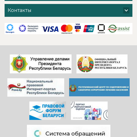
санатория - очень
т. д. ) Хочется
хочется добавить
поблагодарить
Контакты
и от себя- прям
администрацию
низкий поклон
санатория,
всем
сотрудников
САДОВНИКАМ
ресепшен и
санатория!
другие службы и
Особенно, когда
пожелать
видишь, КАК они
дальнейшего
работают)!
процветания
Здоровья и
красивой и вечно
благополучия
молодой
всем!
«Юности».