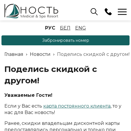
Бассейн
РУС
БЕЛ
ENG
+375 (17) 503 93 22
Забронировать номер
Аренда беседок
(ОРБ Крыжовка)
Главная
Новости
Поделись скидкой с другом!
+375 (33) 902 35 07
Отдел бронирования
Поделись скидкой с
+375 (17) 503 91 10
другом!
Уважаемые Гости!
Если у Вас есть
карта постоянного клиента
, то у
нас для Вас новость!
Ранее, скидки владельцам дисконтной карты
предоставлялись персонально и только при