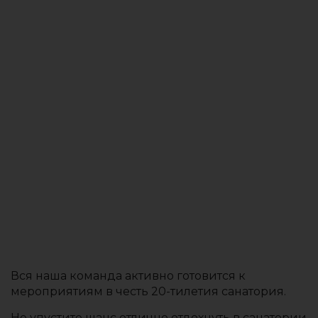
Вся наша команда активно готовится к
мероприятиям в честь 20-тилетия санатория.
Не упустите шанс отлично отдохнуть в санатории