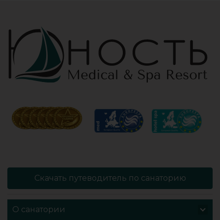
проводит это
огромная
«мероприятие»
территория с
очень комфортно
благоустроенным
для клиента! Вот
пляжем и
услуги уколов
спортивными
озона или
площадками,
углекислого газа;)
море цветов,
Тут главное,
фонтаны и
чтобы
собственный
высококлассные
остров для
врачи,
прогулок, где
выполняющие эти
приятно
процедуры, в
уединиться.
отпуск ходили
Близость к
попеременно;
Минску для меня
дабы не оставить
также было
- в нашем случае
решающим
- без помощи
фактором в
наши больные
выборе.
спинки и суставы!
Понравилось всё
Скачать путеводитель по санаторию
Вот работа
- хороший
кабинета
шведский стол,
физиотерапии -
просторный
О санатории
именно
чистый номер с
командная -
лучшими видами