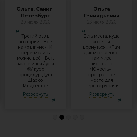
Ольга, Санкт-
Ольга
Петербург
Геннадьевна
29 июля 2026
23 июля 2026
Третий раз в
Есть места, куда
санатории… Всё -
хочется
на «отлично». И
вернуться… «Там
перечислить
дышится легко ,
можно всё… Вот,
там мира
закончился / увы
чистота…»
🥲/ курс
«Юность» -
процедур Душ
прекрасное
Шарко.
место для
Медсестре
перезагрузки и
Виктории -
полноценного
Развернуть
Развернуть
огромная
отдыха
благодарность за
компанией и в
индивидуальный
одиночку, семьи
подход, за
с детьми и пар.
деликатность!
Шикарные аква
Работая
зона на свежем
Профессионально
воздухе и
и Грамотно, она
бассейн,