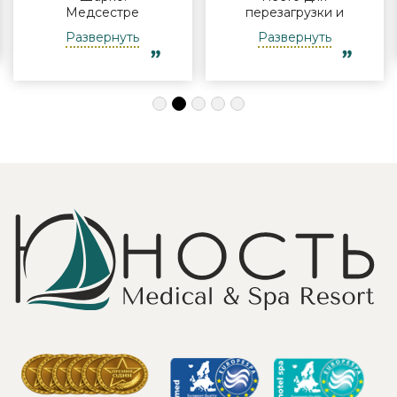
Медсестре
перезагрузки и
Виктории -
полноценного
Развернуть
Развернуть
огромная
отдыха
благодарность за
компанией и в
индивидуальный
одиночку, семьи
подход, за
с детьми и пар.
деликатность!
Шикарные аква
Работая
зона на свежем
Профессионально
воздухе и
и Грамотно, она
бассейн,
проводит это
огромная
«мероприятие»
территория с
очень комфортно
благоустроенным
для клиента! Вот
пляжем и
услуги уколов
спортивными
озона или
площадками,
углекислого газа;)
море цветов,
Тут главное,
фонтаны и
чтобы
собственный
высококлассные
остров для
врачи,
прогулок, где
выполняющие эти
приятно
процедуры, в
уединиться.
отпуск ходили
Близость к
попеременно;
Минску для меня