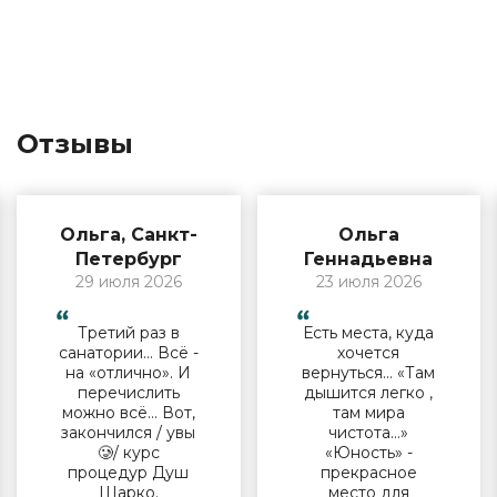
Отзывы
Ольга, Санкт-
Ольга
Петербург
Геннадьевна
29 июля 2026
23 июля 2026
Третий раз в
Есть места, куда
санатории… Всё -
хочется
на «отлично». И
вернуться… «Там
перечислить
дышится легко ,
можно всё… Вот,
там мира
закончился / увы
чистота…»
🥲/ курс
«Юность» -
процедур Душ
прекрасное
Шарко.
место для