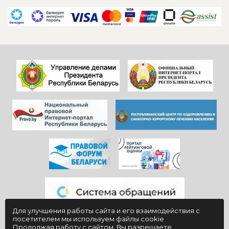
всем
сотрудников
САДОВНИКАМ
ресепшен и
санатория!
другие службы и
Особенно, когда
пожелать
видишь, КАК они
дальнейшего
работают)!
процветания
Здоровья и
красивой и вечно
благополучия
молодой
всем!
«Юности».
Для улучшения работы сайта и его взаимодействия с
посетителем мы используем файлы cookie
Продолжая работу с сайтом, Вы разрешаете