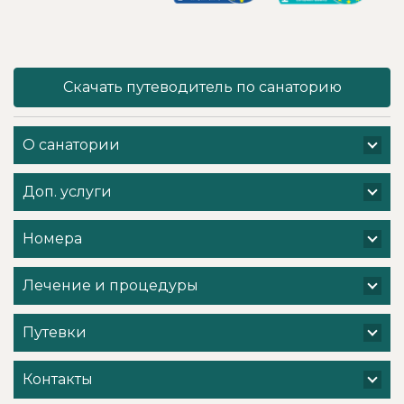
дабы не оставить
также было
- в нашем случае
решающим
- без помощи
фактором в
наши больные
выборе.
спинки и суставы!
Понравилось всё
Скачать путеводитель по санаторию
Вот работа
- хороший
кабинета
шведский стол,
физиотерапии -
просторный
О санатории
именно
чистый номер с
командная -
лучшими видами
слаженная и
на Минское море,
Доп. услуги
профессиональная
острова и все
- забота о нас.
побережье,
Вот, безусловно! -
спортивные и
Номера
несмотря на
развлекательные
множество
мероприятия
заслуженных
(пенная
Лечение и процедуры
высоких наград
вечеринка,
за
прогулка на яхте
благоустройство
по Минскому
Путевки
территории
водохранилищу и
санатория - очень
т. д. ) Хочется
хочется добавить
поблагодарить
Контакты
и от себя- прям
администрацию
низкий поклон
санатория,