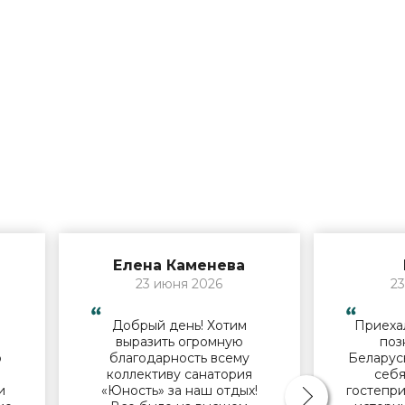
Елена Каменева
23 июня 2026
23
Добрый день! Хотим
Приехал
й
выразить огромную
поз
о
благодарность всему
Беларус
коллективу санатория
себя
и
«Юность» за наш отдых!
гостепри