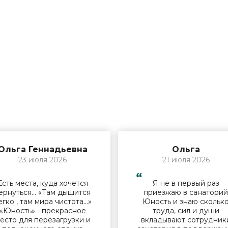
Ольга Геннадьевна
Ольга
23 июля 2026
21 июля 2026
Есть места, куда хочется
Я не в первый раз
ернуться… «Там дышится
приезжаю в санатори
егко , там мира чистота…»
Юность и знаю скольк
«Юность» - прекрасное
труда, сил и души
есто для перезагрузки и
вкладывают сотрудник