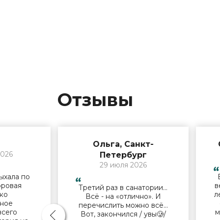
Отзывы
Ольга, Санкт-
2026
Петербург
29 июля 2026
ыхала по
оровая
в
Третий раз в санатории…
ько
л
Всё - на «отлично». И
ное
перечислить можно всё…
всего
м
Вот, закончился / увы🥲/