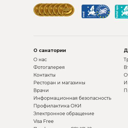
забота о нас. Вот,
безусловно! - несмотря на
множество заслуженных
высоких наград за
благоустройство
территории санатория -
очень хочется добавить и
от себя- прям низкий
д
поклон всем
к
САДОВНИКАМ санатория!
О санатории
Д
Особенно, когда видишь,
КАК они работают)!
О нас
Т
Здоровья и благополучия
Фотогалерея
В
всем!
Контакты
О
Ресторан и магазины
И
Врачи
П
Информационная безопасность
Профилактика ОКИ
Электронное обращение
Visa Free