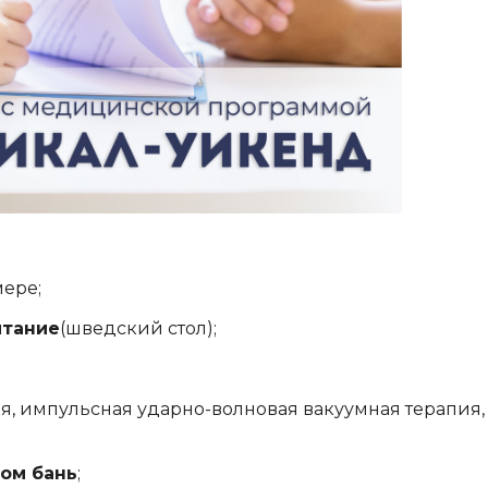
мере;
итание
(шведский стол);
ия, импульсная ударно-волновая вакуумная терапия
сом бань
;