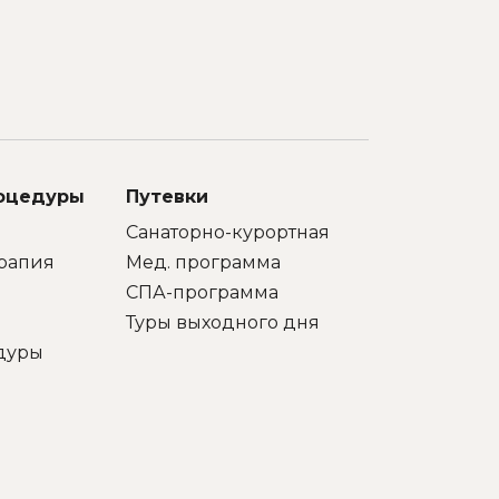
Удобно
 и
всего в
го
Минс
х
с
т
орг
санатор
теат
м,
Искрен
но
«Юность
качест
роцедуры
Путевки
ю
Санаторно-курортная
рапия
Мед. программа
СПА-программа
Туры выходного дня
дуры