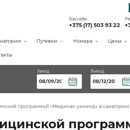
Бассейн
Р
+375 (17) 503 93 22
+3
анатории
Путевки
Номера
Цены
такты
Заезд
Выезд
инской программой «Медикал-уикенд» в санатории 
дицинской програм