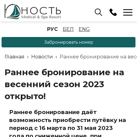
Бассейн
РУС
БЕЛ
ENG
+375 (17) 503 93 22
Забронировать номер
Аренда беседок
(ОРБ Крыжовка)
Главная
Новости
Раннее бронирование на вес
+375 (33) 902 35 07
Отдел бронирования
Раннее бронирование на
+375 (17) 503 91 10
весенний сезон 2023
открыто!
Раннее бронирование даёт
возможность приобрести путёвку на
период с 16 марта по 31 мая 2023
года по сниженной цене, при