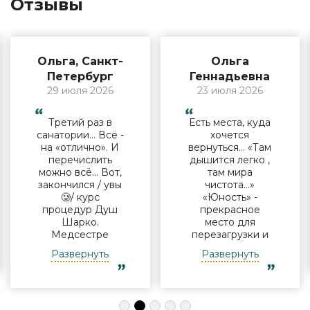
Отзывы
Ольга, Санкт-
Ольга
Петербург
Геннадьевна
29 июля 2026
23 июля 2026
Третий раз в
Есть места, куда
санатории… Всё -
хочется
на «отлично». И
вернуться… «Там
перечислить
дышится легко ,
можно всё… Вот,
там мира
закончился / увы
чистота…»
🥲/ курс
«Юность» -
процедур Душ
прекрасное
Шарко.
место для
Медсестре
перезагрузки и
Виктории -
полноценного
Развернуть
Развернуть
огромная
отдыха
благодарность за
компанией и в
индивидуальный
одиночку, семьи
подход, за
с детьми и пар.
деликатность!
Шикарные аква