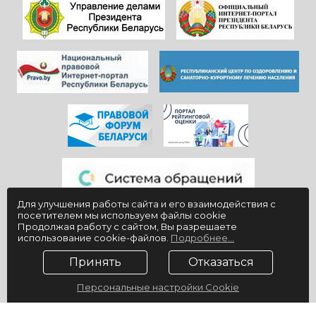
Здоровья и
красивой и вечно
благополучия
молодой
всем!
«Юности».
Для улучшения работы сайта и его взаимодействия с
посетителем мы используем файлы cookie
Продолжая работу с сайтом, Вы разрешаете
использование cookie-файлов.
Подробнее...
Принять
Отказаться
Персональные настройки Cookie