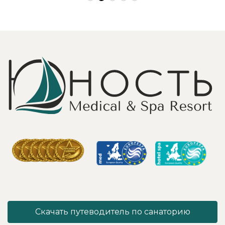
Работая
зона на свежем
Профессионально
воздухе и
и Грамотно, она
бассейн,
проводит это
огромная
«мероприятие»
территория с
очень комфортно
благоустроенным
для клиента! Вот
пляжем и
услуги уколов
спортивными
озона или
площадками,
углекислого газа;)
море цветов,
Тут главное,
фонтаны и
чтобы
собственный
высококлассные
остров для
врачи,
прогулок, где
выполняющие эти
приятно
процедуры, в
уединиться.
отпуск ходили
Близость к
попеременно;
Минску для меня
дабы не оставить
также было
- в нашем случае
решающим
- без помощи
фактором в
наши больные
выборе.
спинки и суставы!
Понравилось всё
Скачать путеводитель по санаторию
Вот работа
- хороший