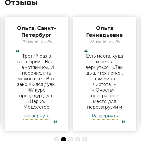
Отзывы
Ольга, Санкт-
Ольга
Петербург
Геннадьевна
29 июля 2026
23 июля 2026
Третий раз в
Есть места, куда
санатории… Всё -
хочется
на «отлично». И
вернуться… «Там
перечислить
дышится легко ,
можно всё… Вот,
там мира
закончился / увы
чистота…»
🥲/ курс
«Юность» -
процедур Душ
прекрасное
Шарко.
место для
Медсестре
перезагрузки и
Виктории -
полноценного
Развернуть
Развернуть
огромная
отдыха
благодарность за
компанией и в
индивидуальный
одиночку, семьи
подход, за
с детьми и пар.
деликатность!
Шикарные аква