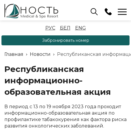
Бассейн
РУС
БЕЛ
ENG
+375 (17) 503 93 22
Забронировать номер
Аренда беседок
(ОРБ Крыжовка)
Главная
Новости
Республиканская информаци
+375 (33) 902 35 07
Отдел бронирования
Республиканская
+375 (17) 503 91 10
информационно-
образовательная акция
В период с 13 по 19 ноября 2023 года проходит
информационно-образовательная акция по
профилактике табакокурения как фактора риска
развития онкологических заболеваний.