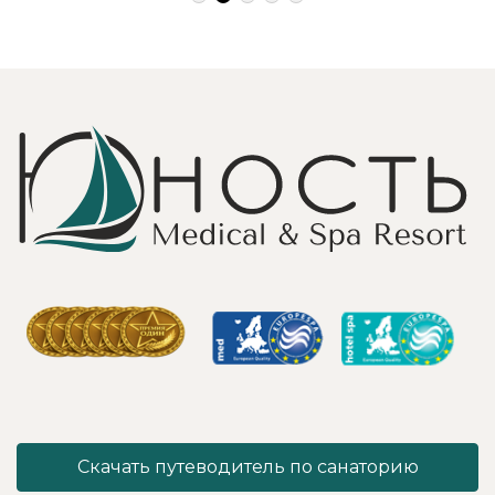
Работая
зона на свежем
Профессионально
воздухе и
и Грамотно, она
бассейн,
проводит это
огромная
«мероприятие»
территория с
очень комфортно
благоустроенным
для клиента! Вот
пляжем и
услуги уколов
спортивными
озона или
площадками,
углекислого газа;)
море цветов,
Тут главное,
фонтаны и
чтобы
собственный
высококлассные
остров для
врачи,
прогулок, где
выполняющие эти
приятно
процедуры, в
уединиться.
отпуск ходили
Близость к
попеременно;
Минску для меня
дабы не оставить
также было
- в нашем случае
решающим
- без помощи
фактором в
наши больные
выборе.
спинки и суставы!
Понравилось всё
Скачать путеводитель по санаторию
Вот работа
- хороший