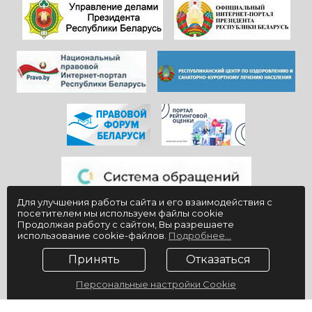
Здоровья и
красивой и вечно
благополучия
молодой
всем!
«Юности».
Для улучшения работы сайта и его взаимодействия с
посетителем мы используем файлы cookie
Продолжая работу с сайтом, Вы разрешаете
использование cookie-файлов.
Подробнее...
Принять
Отказаться
Персональные настройки Cookie