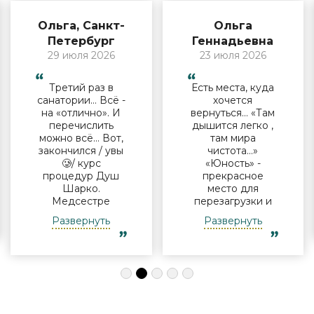
Ольга, Санкт-
Ольга
Петербург
Геннадьевна
29 июля 2026
23 июля 2026
Третий раз в
Есть места, куда
санатории… Всё -
хочется
на «отлично». И
вернуться… «Там
перечислить
дышится легко ,
можно всё… Вот,
там мира
закончился / увы
чистота…»
🥲/ курс
«Юность» -
процедур Душ
прекрасное
Шарко.
место для
Медсестре
перезагрузки и
Виктории -
полноценного
Развернуть
Развернуть
огромная
отдыха
благодарность за
компанией и в
индивидуальный
одиночку, семьи
подход, за
с детьми и пар.
деликатность!
Шикарные аква
Работая
зона на свежем
Профессионально
воздухе и