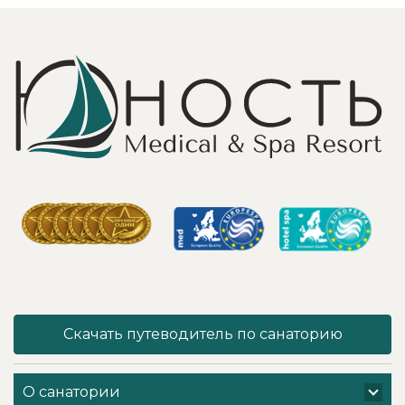
и Грамотно, она
бассейн,
проводит это
огромная
«мероприятие»
территория с
очень комфортно
благоустроенным
для клиента! Вот
пляжем и
услуги уколов
спортивными
озона или
площадками,
углекислого газа;)
море цветов,
Тут главное,
фонтаны и
чтобы
собственный
высококлассные
остров для
врачи,
прогулок, где
выполняющие эти
приятно
процедуры, в
уединиться.
отпуск ходили
Близость к
попеременно;
Минску для меня
дабы не оставить
также было
- в нашем случае
решающим
- без помощи
фактором в
наши больные
выборе.
спинки и суставы!
Понравилось всё
Скачать путеводитель по санаторию
Вот работа
- хороший
кабинета
шведский стол,
физиотерапии -
просторный
О санатории
именно
чистый номер с