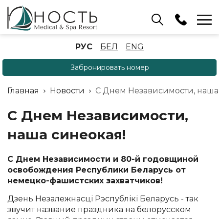
Бассейн
РУС
БЕЛ
ENG
+375 (17) 503 93 22
Забронировать номер
Аренда беседок
(ОРБ Крыжовка)
Главная
Новости
С Днем Независимости, наша
+375 (33) 902 35 07
Отдел бронирования
С Днем Независимости,
+375 (17) 503 91 10
наша синеокая!
С Днем Независимости и 80-й годовщиной
освобождения Республики Беларусь от
немецко-фашистских захватчиков!
Дзень Незалежнасці Рэспублікі Беларусь - так
звучит название праздника на белорусском