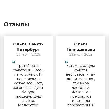
Отзывы
Ольга, Санкт-
Ольга
Петербург
Геннадьевна
29 июля 2026
23 июля 2026
Третий раз в
Есть места, куда
санатории… Всё -
хочется
на «отлично». И
вернуться… «Там
перечислить
дышится легко ,
можно всё… Вот,
там мира
закончился / увы
чистота…»
🥲/ курс
«Юность» -
процедур Душ
прекрасное
Шарко.
место для
Медсестре
перезагрузки и