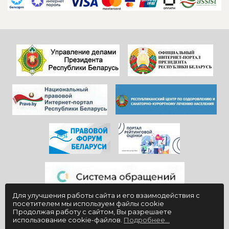
САДОВНИКАМ
ресепшен и
санатория!
другие службы и
Особенно, когда
пожелать
видишь, КАК они
дальнейшего
работают)!
процветания
Здоровья и
красивой и вечно
благополучия
молодой
всем!
«Юности».
Для улучшения работы сайта и его взаимодействия с
посетителем мы используем файлы cookie
Продолжая работу с сайтом, Вы разрешаете
использование cookie-файлов.
Подробнее...