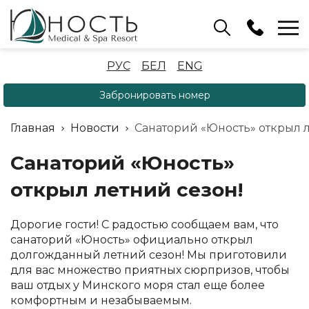
Бассейн
РУС
БЕЛ
ENG
+375 (17) 503 93 22
Забронировать номер
Аренда беседок
(ОРБ Крыжовка)
Главная
Новости
Санаторий «Юность» открыл л
+375 (33) 902 35 07
Отдел бронирования
Санаторий «Юность»
+375 (17) 503 91 10
открыл летний сезон!
Дорогие гости! С радостью сообщаем вам, что
санаторий «Юность» официально открыл
долгожданный летний сезон! Мы приготовили
для вас множество приятных сюрпризов, чтобы
ваш отдых у Минского моря стал еще более
комфортным и незабываемым.