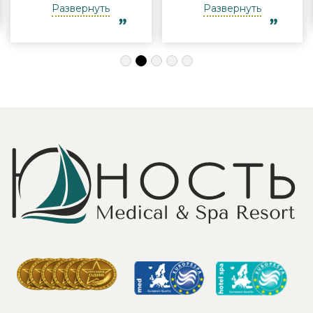
Виктории -
полноценного
Развернуть
Развернуть
огромная
отдыха
благодарность за
компанией и в
индивидуальный
одиночку, семьи
подход, за
с детьми и пар.
деликатность!
Шикарные аква
Работая
зона на свежем
Профессионально
воздухе и
и Грамотно, она
бассейн,
проводит это
огромная
«мероприятие»
территория с
очень комфортно
благоустроенным
для клиента! Вот
пляжем и
услуги уколов
спортивными
озона или
площадками,
углекислого газа;)
море цветов,
Тут главное,
фонтаны и
чтобы
собственный
высококлассные
остров для
врачи,
прогулок, где
выполняющие эти
приятно
процедуры, в
уединиться.
отпуск ходили
Близость к
попеременно;
Минску для меня
дабы не оставить
также было