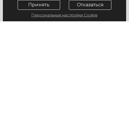
Принять
Отказаться
Персональные настройки Cookie
© 2009-2026, ГУ "Санаторий "Юность", официальный сайт