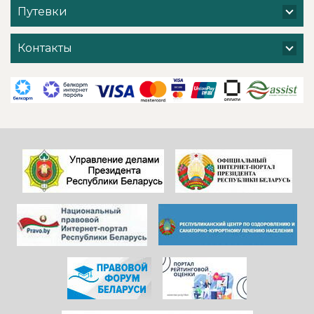
благоустройство
по Минскому
Путевки
территории
водохранилищу и
санатория - очень
т. д. ) Хочется
хочется добавить
поблагодарить
Контакты
и от себя- прям
администрацию
низкий поклон
санатория,
всем
сотрудников
САДОВНИКАМ
ресепшен и
санатория!
другие службы и
Особенно, когда
пожелать
видишь, КАК они
дальнейшего
работают)!
процветания
Здоровья и
красивой и вечно
благополучия
молодой
всем!
«Юности».