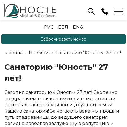
Бассейн
РУС
БЕЛ
ENG
+375 (17) 503 93 22
Забронировать номер
Аренда беседок
(ОРБ Крыжовка)
Главная
Новости
Санаторию "Юность" 27 лет!
+375 (33) 902 35 07
Отдел бронирования
Санаторию "Юность" 27
+375 (17) 503 91 10
лет!
Сегодня санаторию «Юность» 27 лет! Сердечно
поздравляем весь коллектив и всех, кто за эти
годы стал частью большой и дружной семьи
нашего санатория! За четверть века мы прошли
путь от здравницы до ведущего санатория
региона, завоевав заслуженную репутацию и