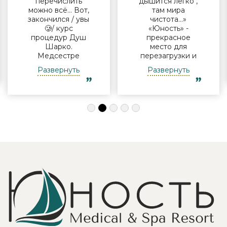
перечислить
дышится легко ,
можно всё… Вот,
там мира
закончился / увы
чистота…»
🥲/ курс
«Юность» -
процедур Душ
прекрасное
Шарко.
место для
Медсестре
перезагрузки и
Виктории -
полноценного
Развернуть
Развернуть
огромная
отдыха
благодарность за
компанией и в
индивидуальный
одиночку, семьи
подход, за
с детьми и пар.
деликатность!
Шикарные аква
Работая
зона на свежем
Профессионально
воздухе и
и Грамотно, она
бассейн,
проводит это
огромная
«мероприятие»
территория с
очень комфортно
благоустроенным
для клиента! Вот
пляжем и
услуги уколов
спортивными
озона или
площадками,
углекислого газа;)
море цветов,
Тут главное,
фонтаны и
чтобы
собственный