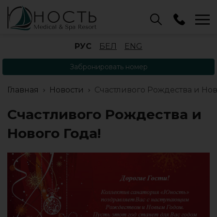
Бассейн
РУС
БЕЛ
ENG
+375 (17) 503 93 22
Забронировать номер
Аренда беседок
(ОРБ Крыжовка)
Главная
Новости
Счастливого Рождества и Нов
+375 (33) 902 35 07
Отдел бронирования
Счастливого Рождества и
+375 (17) 503 91 10
Нового Года!