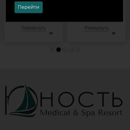
🥲/ курс
«Юность» -
Перейти
процедур Душ
прекрасное
Шарко.
место для
Медсестре
перезагрузки и
Виктории -
полноценного
Развернуть
Развернуть
огромная
отдыха
благодарность за
компанией и в
индивидуальный
одиночку, семьи
подход, за
с детьми и пар.
деликатность!
Шикарные аква
Работая
зона на свежем
Профессионально
воздухе и
и Грамотно, она
бассейн,
проводит это
огромная
«мероприятие»
территория с
очень комфортно
благоустроенным
для клиента! Вот
пляжем и
услуги уколов
спортивными
озона или
площадками,
углекислого газа;)
море цветов,
Тут главное,
фонтаны и
чтобы
собственный
высококлассные
остров для
врачи,
прогулок, где
выполняющие эти
приятно