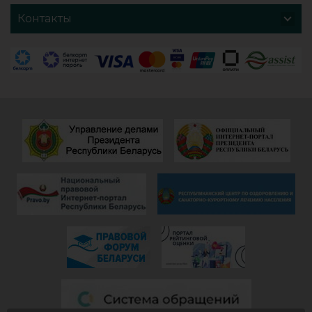
хочется добавить
поблагодарить
Контакты
и от себя- прям
администрацию
низкий поклон
санатория,
всем
сотрудников
САДОВНИКАМ
ресепшен и
санатория!
другие службы и
Особенно, когда
пожелать
видишь, КАК они
дальнейшего
работают)!
процветания
Здоровья и
красивой и вечно
благополучия
молодой
всем!
«Юности».