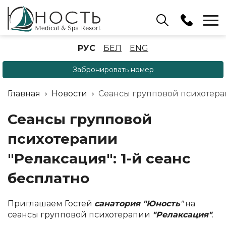
Бассейн
РУС
БЕЛ
ENG
+375 (17) 503 93 22
Забронировать номер
Аренда беседок
(ОРБ Крыжовка)
Главная
Новости
Сеансы групповой психотерап
+375 (33) 902 35 07
Отдел бронирования
Сеансы групповой
+375 (17) 503 91 10
психотерапии
"Релаксация": 1-й сеанс
бесплатно
Приглашаем Гостей
санатория "Юность
"
на
сеансы групповой психотерапии
"Релаксация"
.