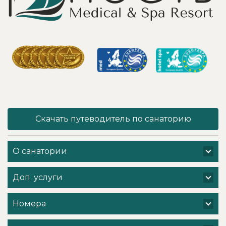
Тут главное,
фонтаны и
чтобы
собственный
высококлассные
остров для
врачи,
прогулок, где
выполняющие эти
приятно
процедуры, в
уединиться.
отпуск ходили
Близость к
попеременно;
Минску для меня
дабы не оставить
также было
- в нашем случае
решающим
- без помощи
фактором в
наши больные
выборе.
спинки и суставы!
Понравилось всё
Скачать путеводитель по санаторию
Вот работа
- хороший
кабинета
шведский стол,
физиотерапии -
просторный
О санатории
именно
чистый номер с
командная -
лучшими видами
слаженная и
на Минское море,
Доп. услуги
профессиональная
острова и все
- забота о нас.
побережье,
Вот, безусловно! -
спортивные и
Номера
несмотря на
развлекательные
множество
мероприятия
заслуженных
(пенная