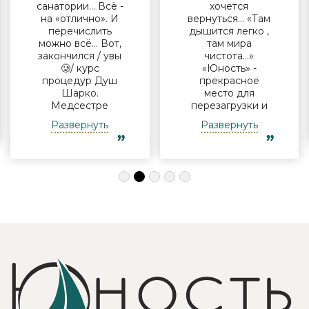
санатории… Всё -
хочется
на «отлично». И
вернуться… «Там
перечислить
дышится легко ,
можно всё… Вот,
там мира
закончился / увы
чистота…»
🥲/ курс
«Юность» -
процедур Душ
прекрасное
Шарко.
место для
Медсестре
перезагрузки и
Виктории -
полноценного
Развернуть
Развернуть
огромная
отдыха
благодарность за
компанией и в
индивидуальный
одиночку, семьи
подход, за
с детьми и пар.
деликатность!
Шикарные аква
Работая
зона на свежем
Профессионально
воздухе и
и Грамотно, она
бассейн,
проводит это
огромная
«мероприятие»
территория с
очень комфортно
благоустроенным
для клиента! Вот
пляжем и
услуги уколов
спортивными
озона или
площадками,
углекислого газа;)
море цветов,