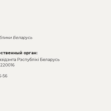
блики Беларусь
ственный орган:
эзідэнта Рэспублікі Беларусь
 220016
5-56