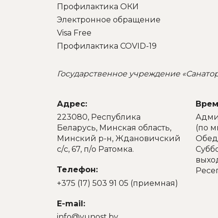
Профилактика ОКИ
Электронное обращение
Visa Free
Профилактика COVID-19
Государственное учреждение «Санато
Адрес:
Врем
223080, Республика
Админ
Беларусь, Минская область,
(по 
Минский р-н, Ждановичский
Обед:
с/с, 67, п/о Ратомка.
Суббо
выхо
Телефон:
Ресе
+375 (17) 503 91 05 (приемная)
E-mail:
info@yunost.by