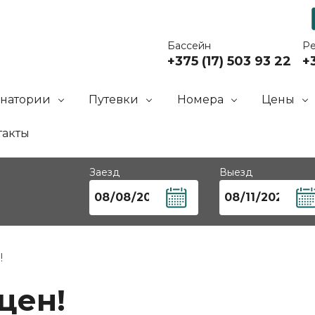
Бассейн
Р
+375 (17) 503 93 22
+3
анатории
Путевки
Номера
Цены
такты
Заезд
Выезд
!
цен!