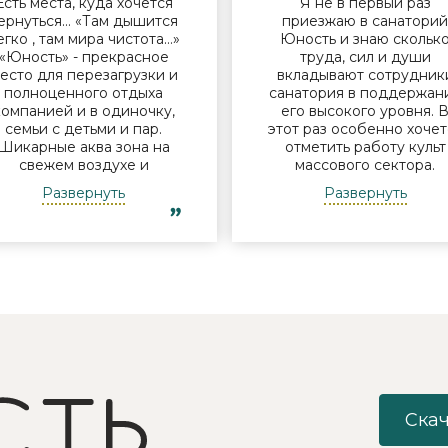
Есть места, куда хочется
Я не в первый раз
ернуться… «Там дышится
приезжаю в санатори
егко , там мира чистота…»
Юность и знаю скольк
«Юность» - прекрасное
труда, сил и души
есто для перезагрузки и
вкладывают сотрудник
полноценного отдыха
санатория в поддержан
компанией и в одиночку,
его высокого уровня. 
семьи с детьми и пар.
этот раз особенно хочет
Шикарные аква зона на
отметить работу культ
свежем воздухе и
массового сектора.
бассейн, огромная
Молодые исполнители 
Развернуть
Развернуть
территория с
организаторы встреч у
лагоустроенным пляжем
костра Дина и Андрей
и спортивными
смогли заинтересоват
лощадками, море цветов,
отдыхающих своими
фонтаны и собственный
песнями под гитару,
остров для прогулок, где
душевными разговорами
приятно уединиться.
шутками. Они смогли
Близость к Минску для
создать дружескую
меня также было
атмосферу посиделок 
решающим фактором в
костра с вкусным чаем 
ыборе. Понравилось всё -
объединить незнакомы
хороший шведский стол,
друг другу людей так, ч
росторный чистый номер
никто не хотел уходить
Скач
с лучшими видами на
Так же хочу