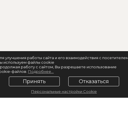
ля улучшения работы сайта и его взаимодействия с посетителе
ы используем файлы cookie
родолжая работу с сайтом, Вы разрешаете использование
ookie-файлов.
Подробнее...
Принять
Отказаться
Персональные настройки Cookie