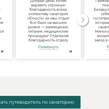
Добрый день! Хотим
Приехал
й
выразить огромную
поз
о
благодарность всему
Беларус
коллективу санатория
себя
и
«Юность» за наш отдых!
гостепри
ие
Все было на высшем
историю
В
уровне — размещение,
санат
ся
питание, медицинские
Минског
процедуры! Отдельная
асоциа
благодарность отделу
заезд в
и
досуга - за мастер-классы,
нам
Развернуть
Р
за помощь в организации
поин
экскурсий, за музыкальные
успевае
ь
вечера! Уже готовимся к
Узнав, 
новому приезду в Ваш
но с
санаторий! Удачи в
пообеща
 и
дальнейшей работе! Роза,
что-ни
Елена, Елена, Александра
дороги.
еще не в
у
фее
и
админ
х
Никола
то
Спас
.
«Юность
ать путеводитель по санаторию
ожидания