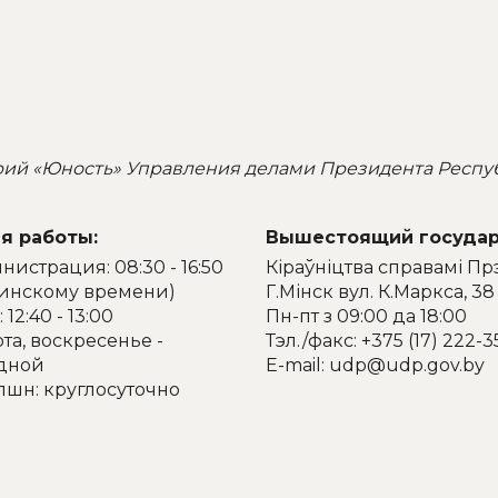
рий «Юность» Управления делами Президента Респу
я работы:
Вышестоящий государ
истрация: 08:30 - 16:50
Кіраўніцтва справамі Пр
минскому времени)
Г.Мінск вул. К.Маркса, 38
 12:40 - 13:00
Пн-пт з 09:00 да 18:00
та, воскресенье -
Тэл./факс: +375 (17) 222-3
дной
E-mail: udp@udp.gov.by
пшн: круглосуточно