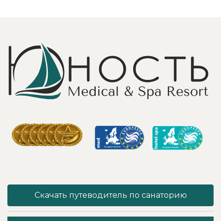
Профессионально
воздухе и
и Грамотно, она
бассейн,
проводит это
огромная
«мероприятие»
территория с
очень комфортно
благоустроенным
для клиента! Вот
пляжем и
услуги уколов
спортивными
озона или
площадками,
углекислого газа;)
море цветов,
Тут главное,
фонтаны и
чтобы
собственный
высококлассные
остров для
врачи,
прогулок, где
выполняющие эти
приятно
процедуры, в
уединиться.
отпуск ходили
Близость к
попеременно;
Минску для меня
дабы не оставить
также было
- в нашем случае
решающим
- без помощи
фактором в
наши больные
выборе.
спинки и суставы!
Понравилось всё
Скачать путеводитель по санаторию
Вот работа
- хороший
кабинета
шведский стол,
физиотерапии -
просторный