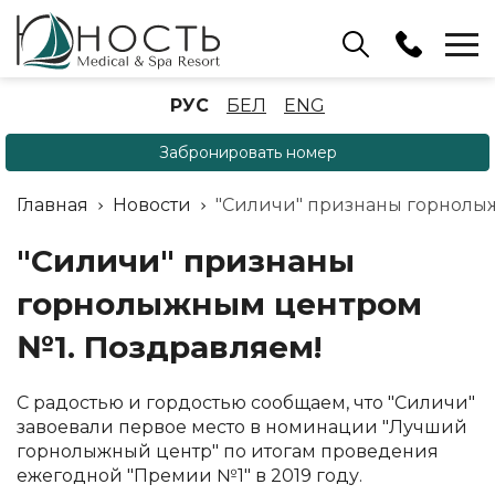
Бассейн
РУС
БЕЛ
ENG
+375 (17) 503 93 22
Забронировать номер
Аренда беседок
(ОРБ Крыжовка)
Главная
Новости
"Силичи" признаны горнолы
+375 (33) 902 35 07
Отдел бронирования
"Силичи" признаны
+375 (17) 503 91 10
горнолыжным центром
№1. Поздравляем!
С радостью и гордостью сообщаем, что "Силичи"
завоевали первое место в номинации "Лучший
горнолыжный центр" по итогам проведения
ежегодной "Премии №1" в 2019 году.