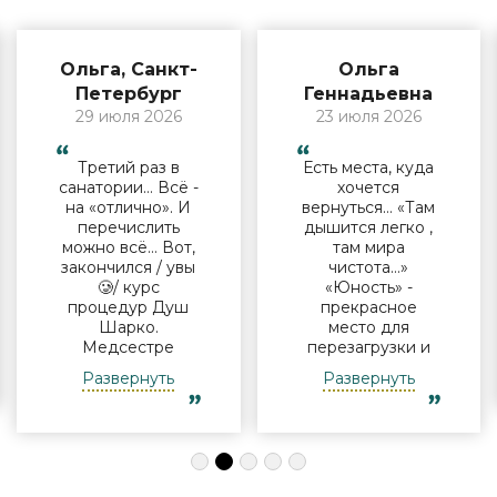
Ольга, Санкт-
Ольга
Петербург
Геннадьевна
29 июля 2026
23 июля 2026
Третий раз в
Есть места, куда
санатории… Всё -
хочется
на «отлично». И
вернуться… «Там
перечислить
дышится легко ,
можно всё… Вот,
там мира
закончился / увы
чистота…»
🥲/ курс
«Юность» -
процедур Душ
прекрасное
Шарко.
место для
Медсестре
перезагрузки и
Виктории -
полноценного
Развернуть
Развернуть
огромная
отдыха
благодарность за
компанией и в
индивидуальный
одиночку, семьи
подход, за
с детьми и пар.
деликатность!
Шикарные аква
Работая
зона на свежем