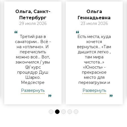
Ольга, Санкт-
Ольга
Петербург
Геннадьевна
29 июля 2026
23 июля 2026
Третий раз в
Есть места, куда
санатории… Всё -
хочется
на «отлично». И
вернуться… «Там
перечислить
дышится легко ,
можно всё… Вот,
там мира
закончился / увы
чистота…»
🥲/ курс
«Юность» -
процедур Душ
прекрасное
Шарко.
место для
Медсестре
перезагрузки и
Виктории -
полноценного
Развернуть
Развернуть
огромная
отдыха
благодарность за
компанией и в
индивидуальный
одиночку, семьи
подход, за
с детьми и пар.
деликатность!
Шикарные аква
Работая
зона на свежем
Профессионально
воздухе и