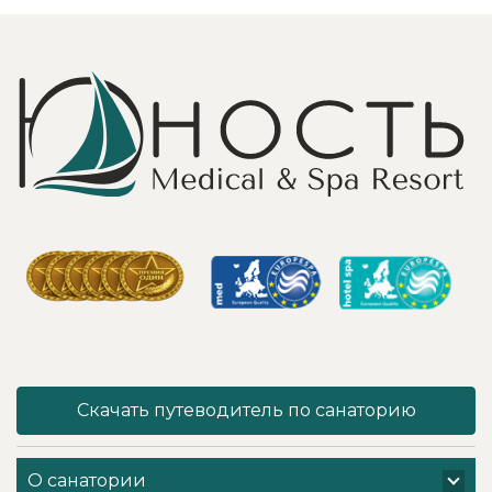
и Грамотно, она
бассейн,
проводит это
огромная
«мероприятие»
территория с
очень комфортно
благоустроенным
для клиента! Вот
пляжем и
услуги уколов
спортивными
озона или
площадками,
углекислого газа;)
море цветов,
Тут главное,
фонтаны и
чтобы
собственный
высококлассные
остров для
врачи,
прогулок, где
выполняющие эти
приятно
процедуры, в
уединиться.
отпуск ходили
Близость к
попеременно;
Минску для меня
дабы не оставить
также было
- в нашем случае
решающим
- без помощи
фактором в
наши больные
выборе.
спинки и суставы!
Понравилось всё
Скачать путеводитель по санаторию
Вот работа
- хороший
кабинета
шведский стол,
физиотерапии -
просторный
О санатории
именно
чистый номер с