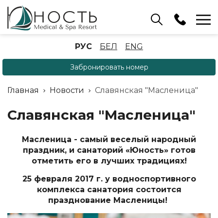
Бассейн
РУС
БЕЛ
ENG
+375 (17) 503 93 22
Забронировать номер
Аренда беседок
(ОРБ Крыжовка)
Главная
Новости
Славянская "Масленица"
+375 (33) 902 35 07
Отдел бронирования
Славянская "Масленица"
+375 (17) 503 91 10
Масленица - самый веселый народный
праздник, и санаторий «Юность» готов
отметить его в лучших традициях!
25
февраля 2017 г. у водноспортивного
комплекса санатория состоится
празднование Масленицы!